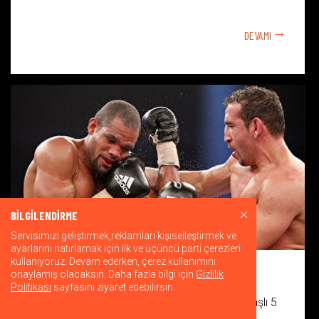
DEVAMI
BİLGİLENDİRME
Servisimizi geliştirmek,reklamları kişiselleştirmek ve
ayarlarını hatırlamak için ilk ve üçüncü parti çerezleri
kullanıyoruz. Devam ederken, çerez kullanımını
En yaşlı dünya boks şampiyonları
onaylamış olacaksın. Daha fazla bilgi için
Gizlilik
Politikası
sayfasını ziyaret edebilirsin.
Dünya şampiyonluk unvanına sahip olan en yaşlı 5
isme yeni bir boksör mü katılıyor? Türk...