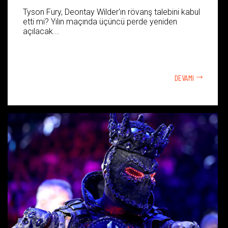
Tyson Fury, Deontay Wilder'ın rövanş talebini kabul
etti mi? Yılın maçında üçüncü perde yeniden
açılacak...
DEVAMI