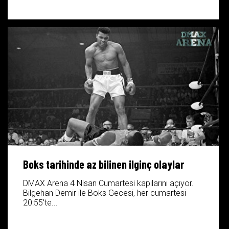
Boks tarihinde az bilinen ilginç olaylar
DMAX Arena 4 Nisan Cumartesi kapılarını açıyor.
Bilgehan Demir ile Boks Gecesi, her cumartesi
20:55'te...