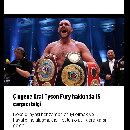
Çingene Kral Tyson Fury hakkında 15
çarpıcı bilgi
Boks dünyası her zaman en iyi olmak ve
hayallerine ulaşmak için bütün olasılıklara karşı
gelen...