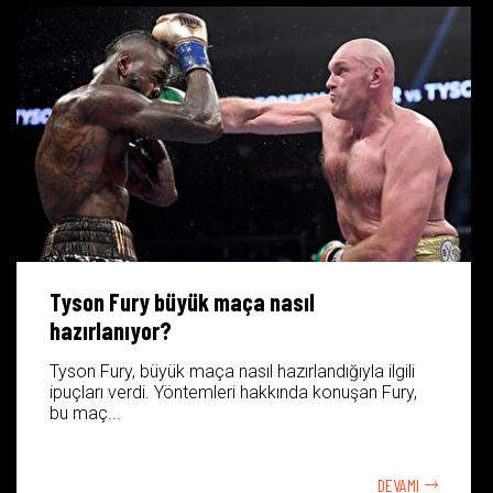
Tyson Fury büyük maça nasıl
hazırlanıyor?
Tyson Fury, büyük maça nasıl hazırlandığıyla ilgili
ipuçları verdi. Yöntemleri hakkında konuşan Fury,
bu maç...
DEVAMI