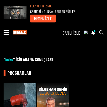
FELAKETİN İZİNDE
ÇERNOBİL: DÜNYAYI SARSAN GÜNLER
HEMEN İZLE
CANLI İZLE
"
boks
" İÇİN ARAMA SONUÇLARI
PROGRAMLAR