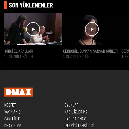
SON YÜKLENENLER
İKİNCİ EL KRALLARI
ÇERNOBİL: DÜNYAYI SARSAN GÜNLER
ÇERN
13. SEZON 1. BÖLÜM
1. SEZON 1. BÖLÜM
1. S
KEŞFET
OYUNLAR
YAYIN AKIŞI
NASIL İZLERİM?
CANLI İZLE
UYDUDA DMAX
DMAX BLOG
İZLEYİCİ TEMSİLCİSİ