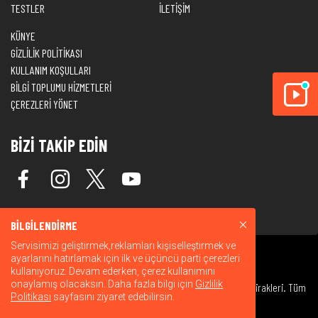
TESTLER
İLETİŞİM
KÜNYE
GİZLİLİK POLİTİKASI
KULLANIM KOŞULLARI
BİLGİ TOPLUMU HİZMETLERİ
ÇEREZLERİ YÖNET
BİZİ TAKİP EDİN
BİLGİLENDİRME
Servisimizi geliştirmek,reklamları kişiselleştirmek ve
ayarlarını hatırlamak için ilk ve üçüncü parti çerezleri
kullanıyoruz. Devam ederken, çerez kullanımını
onaylamış olacaksın. Daha fazla bilgi için
Gizlilik
© 2026 Warner Bros. Discovery, Inc. veya bağlı kuruluşları ve iştirakleri. Tüm
Politikası
sayfasını ziyaret edebilirsin.
hakları saklıdır.