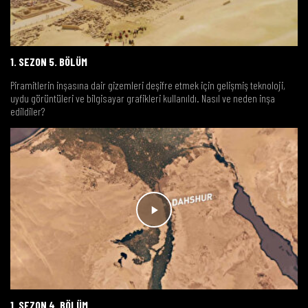
1. SEZON 5. BÖLÜM
Piramitlerin inşasına dair gizemleri deşifre etmek için gelişmiş teknoloji,
uydu görüntüleri ve bilgisayar grafikleri kullanıldı. Nasıl ve neden inşa
edildiler?
1. SEZON 4. BÖLÜM