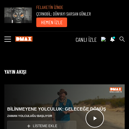
FELAKETİN İZİNDE
ÇERNOBİL: DÜNYAYI SARSAN GÜNLER
HEMEN İZLE
CANLI İZLE
YAYIN AKIŞI
BİLİNMEYENE YOLCULUK: GELECEĞE DÖNÜŞ
ZAMAN YOLCULUĞU BAŞLIYOR
Videoyu
LİSTEME EKLE