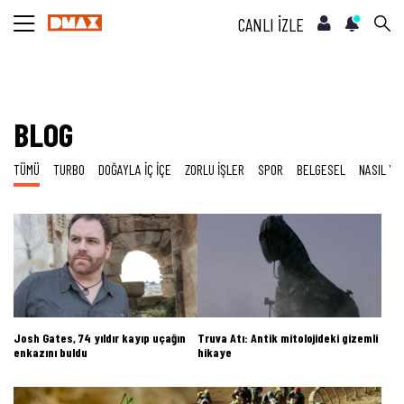
CANLI İZLE
BLOG
TÜMÜ
TURBO
DOĞAYLA İÇ İÇE
ZORLU İŞLER
SPOR
BELGESEL
NASIL YA
Josh Gates, 74 yıldır kayıp uçağın
Truva Atı: Antik mitolojideki gizemli
enkazını buldu
hikaye