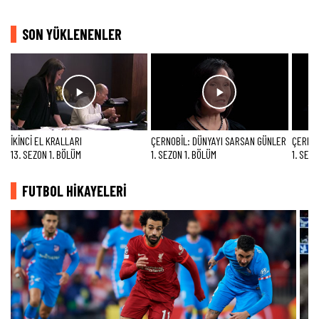
SON YÜKLENENLER
İKİNCİ EL KRALLARI
ÇERNOBİL: DÜNYAYI SARSAN GÜNLER
ÇERNOB
13. SEZON 1. BÖLÜM
1. SEZON 1. BÖLÜM
1. SEZ
FUTBOL HİKAYELERİ