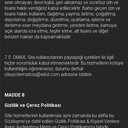
sınırı olmayan, devri kabil, geri alınamaz ve ücretsiz izin ve
lisans hakkı verdiğiniz kabul edilecektir. Bahsi geçen izin ve
lisans hakkı; kullanım, dağıtma, yayma, iletme, çoğaltma,
depolama, değiştirme, düzeltme, uyarlama, işleme ve
derleme eser meydana getirme, yeniden iletme, kamuya
açık alanda icra etme, teşhir etme, alt lisans ve diğer
benzeri hakları da kapsamaktadır.
7.5. DMAX, Site kullanıcılarının paylaştığı içerikleri ile ilgili
hiçbir sorumluluk kabul etmemektedir. Bu hizmetlerin kötüye
kullanıldığını öğrenirseniz, durumu derhal
izleyicitemsilcisi@wbd.com adresine bildirin.
MADDE 8
Gizlilik ve Çerez Politikası
Site hizmetlerinin kullanılması aynı zamanda bu atıfla bu
Sözleşme’ye dahil edilen Gizlilik Politikası & Kişisel Verilere
İlişkin Aydınlatma Metni ve Çerez Politikamıza tabidir.