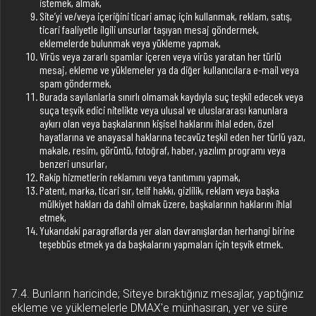
istemek, almak,
Site’yi ve/veya içeriğini ticari amaç için kullanmak, reklam, satış,
ticari faaliyetle ilgili unsurlar taşıyan mesaj göndermek,
eklemelerde bulunmak veya yükleme yapmak,
Virüs veya zararlı spamlar içeren veya virüs yaratan her türlü
mesaj, ekleme ve yüklemeler ya da diğer kullanıcılara e-mail veya
spam göndermek,
Burada sayılanlarla sınırlı olmamak kaydıyla suç teşkil edecek veya
suça teşvik edici nitelikte veya ulusal ve uluslararası kanunlara
aykırı olan veya başkalarının kişisel haklarını ihlal eden, özel
hayatlarına ve anayasal haklarına tecavüz teşkil eden her türlü yazı,
makale, resim, görüntü, fotoğraf, haber, yazılım programı veya
benzeri unsurlar,
Rakip hizmetlerin reklamını veya tanıtımını yapmak,
Patent, marka, ticari sır, telif hakkı, gizlilik, reklam veya başka
mülkiyet hakları da dahil olmak üzere, başkalarının haklarını ihlal
etmek,
Yukarıdaki paragraflarda yer alan davranışlardan herhangi birine
teşebbüs etmek ya da başkalarını yapmaları için teşvik etmek.
7.4. Bunların haricinde; Siteye bıraktığınız mesajlar, yaptığınız
ekleme ve yüklemelerle DMAX'e münhasıran, yer ve süre