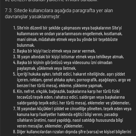
7.3. Sitede kullanıcılara aşağıda paragrafta yer alan
davranışlar yasaklanmıştır:
Site’nin düzenli bir şekilde çalışmasını veya başkalarının Site’yi
kullanmasını ve ondan yararlanmasını engellemek, kısıtlamak,
mani olmak, müdahale etmek veya bu yönde bir teşebbüste
bulunmak,
Başka bir kişiyi taciz etmek veya zarar vermek,
18 yaşın altındaki bir kişiyi istismar etmek veya tehlikeye atmak,
Başka bir kişinin görüntüsü veya videosunu izni olmadan
paylaşmak, yüklemek veya iletmek,
İçeriği hukuka aykırı, tehdit edici, hakaret niteliğinde, aşırı şiddet
içeren, reklam, genel ahlaka aykırı, pornografik, aşağılayıcı, argo ve
benzeri her türlü mesaj, ekleme, yükleme yapmak,
Kin, nefret, ırkçılık, bağnazlık, başkalarına karşı her türlü fiziki
tecavüzü teşvik eden, rahatsız edici, saldırgan veya başkalarına
saldırganlığı teşvik edici, her türlü mesaj, eklemeler ve yüklemeler,
18 yaşından küçükleri şiddet ve cinselliğe yönelten, teşvik eden veya
kanuna karşı faaliyetler hakkında eğitici bilgi veren, yasadışı
silahların üretimi, nasıl yapıldığı, nasıl satıldığı hususunda bilgi
veren mesajlar, eklemeler, yüklemeler,
Diğer kullanıcılardan rızaları dışında şifre (varsa) ve kişisel bilgilerini