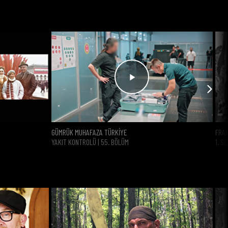
GÜMRÜK MUHAFAZA TÜRKİYE
FRAN
YAKIT KONTROLÜ | 55. BÖLÜM
1. S