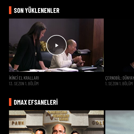
SON YÜKLENENLER
CANLI İZLE
İKİNCİ EL KRALLARI
ÇERNOBİL: DÜNYA
13. SEZON 1. BÖLÜM
1. SEZON 1. BÖLÜM
DMAX EFSANELERİ