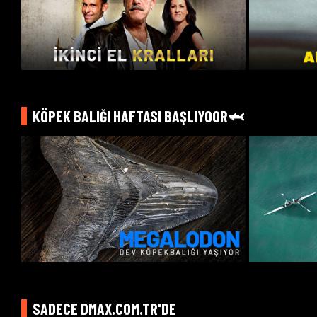
KÖPEK BALIĞI HAFTASI BAŞLIYOOR🦈
KATİLLER
Bugün 19.30
SADECE DMAX.COM.TR'DE