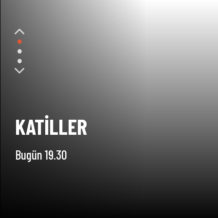
YOLDA NE YİYORUZ?
Hafta içi her gün 14:35
SON BÖLÜMÜ İZLE
DAHA FAZLA