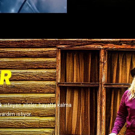
isteyen aileler, hayatta kalma
yardım istiyor.