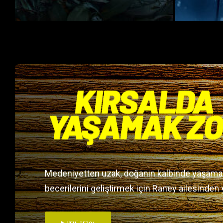
YOLDA NE YİYORUZ?
Hafta içi her gün 14:35
SON BÖLÜMÜ İZLE
DAHA FAZLA
Medeniyetten uzak, doğanın kalbinde yaşamak 
becerilerini geliştirmek için Raney ailesinden 