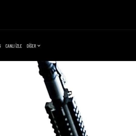
G
CANLI İZLE
DİĞER