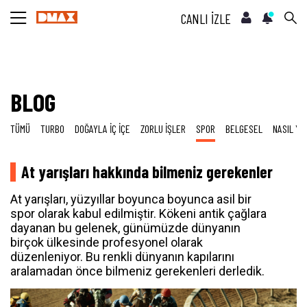
CANLI İZLE
BLOG
TÜMÜ
TURBO
DOĞAYLA İÇ İÇE
ZORLU İŞLER
SPOR
BELGESEL
NASIL YA
At yarışları hakkında bilmeniz gerekenler
At yarışları, yüzyıllar boyunca boyunca asil bir
spor olarak kabul edilmiştir. Kökeni antik çağlara
dayanan bu gelenek, günümüzde dünyanın
birçok ülkesinde profesyonel olarak
düzenleniyor. Bu renkli dünyanın kapılarını
aralamadan önce bilmeniz gerekenleri derledik.