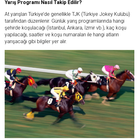
Yarış Programı Nasıl Takip Edilir?
At yarışları Türkiye’de genellikle TJK (Türkiye Jokey Kulübü)
tarafından düzenlenir. Günlük yarış programlarında hangi
şehirde koşulacağı (İstanbul, Ankara, İzmir vb.), kaç koşu
yapılacağı, saatler ve koşu numaraları ile hangi atların
yarışacağı gibi bilgiler yer alır.