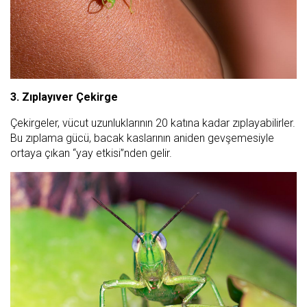
3. Zıplayıver Çekirge
Çekirgeler, vücut uzunluklarının 20 katına kadar zıplayabilirler.
Bu zıplama gücü, bacak kaslarının aniden gevşemesiyle
ortaya çıkan “yay etkisi”nden gelir.