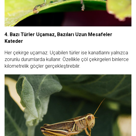
4. Bazı Türler Uçamaz, Bazıları Uzun Mesafeler
Kateder
Her çekirge uçamaz. Uçabilen türler ise kanatlarını yalnızca
zorunlu durumlarda kullanır. Özellikle çöl çekirgeleri binlerce
kilometrelik göçler gerçekleştirebilir.