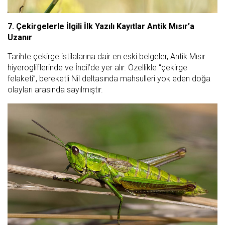
7. Çekirgelerle İlgili İlk Yazılı Kayıtlar Antik Mısır’a
Uzanır
Tarihte çekirge istilalarına dair en eski belgeler, Antik Mısır
hiyerogliflerinde ve İncil’de yer alır. Özellikle “çekirge
felaketi”, bereketli Nil deltasında mahsulleri yok eden doğa
olayları arasında sayılmıştır.