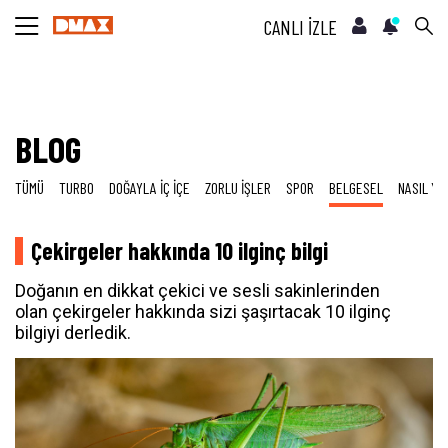
CANLI İZLE
BLOG
TÜMÜ
TURBO
DOĞAYLA İÇ İÇE
ZORLU İŞLER
SPOR
BELGESEL
NASIL YA
Çekirgeler hakkında 10 ilginç bilgi
Doğanın en dikkat çekici ve sesli sakinlerinden
olan çekirgeler hakkında sizi şaşırtacak 10 ilginç
bilgiyi derledik.