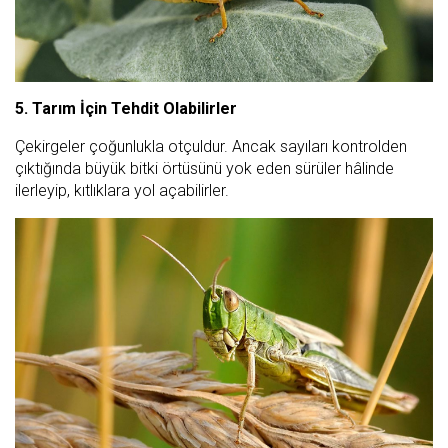
5. Tarım İçin Tehdit Olabilirler
Çekirgeler çoğunlukla otçuldur. Ancak sayıları kontrolden
çıktığında büyük bitki örtüsünü yok eden sürüler hâlinde
ilerleyip, kıtlıklara yol açabilirler.