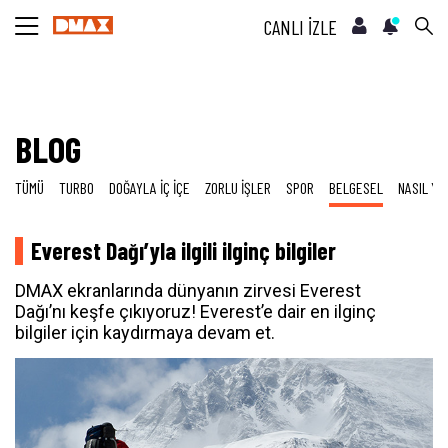
CANLI İZLE
BLOG
TÜMÜ
TURBO
DOĞAYLA İÇ İÇE
ZORLU İŞLER
SPOR
BELGESEL
NASIL YA
Everest Dağı’yla ilgili ilginç bilgiler
DMAX ekranlarında dünyanın zirvesi Everest
Dağı’nı keşfe çıkıyoruz! Everest’e dair en ilginç
bilgiler için kaydırmaya devam et.