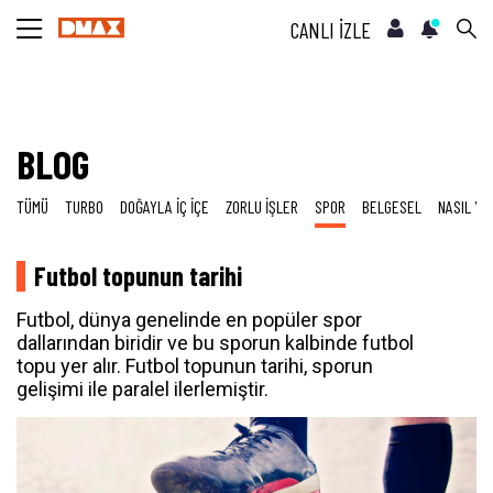
CANLI İZLE
BLOG
TÜMÜ
TURBO
DOĞAYLA İÇ İÇE
ZORLU İŞLER
SPOR
BELGESEL
NASIL YA
Futbol topunun tarihi
Futbol, dünya genelinde en popüler spor
dallarından biridir ve bu sporun kalbinde futbol
topu yer alır. Futbol topunun tarihi, sporun
gelişimi ile paralel ilerlemiştir.