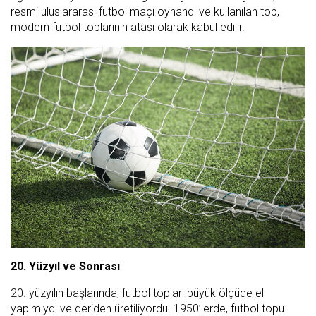
resmi uluslararası futbol maçı oynandı ve kullanılan top,
modern futbol toplarının atası olarak kabul edilir.
20. Yüzyıl ve Sonrası
20. yüzyılın başlarında, futbol topları büyük ölçüde el
yapımıydı ve deriden üretiliyordu. 1950’lerde, futbol topu