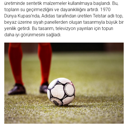
üretiminde sentetik malzemeler kullanılmaya başlandı. Bu,
topların su geçirmezliğini ve dayanıklılığını artırdı. 1970
Dünya Kupası’nda, Adidas tarafından üretilen Telstar adlı top,
beyaz üzerine siyah panellerden oluşan tasarımıyla büyük bir
yenilik getirdi. Bu tasarım, televizyon yayınları için topun
daha iyi görünmesini sağladı.