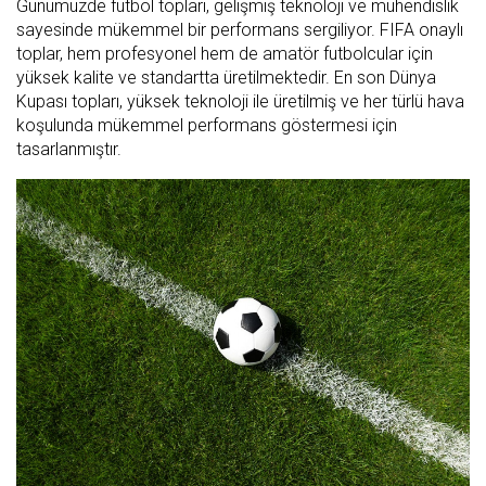
Günümüzde futbol topları, gelişmiş teknoloji ve mühendislik
sayesinde mükemmel bir performans sergiliyor. FIFA onaylı
toplar, hem profesyonel hem de amatör futbolcular için
yüksek kalite ve standartta üretilmektedir. En son Dünya
Kupası topları, yüksek teknoloji ile üretilmiş ve her türlü hava
koşulunda mükemmel performans göstermesi için
tasarlanmıştır.