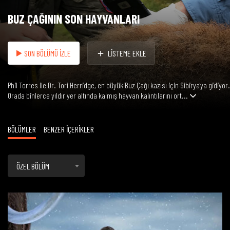
BUZ ÇAĞININ SON HAYVANLARI
SON BÖLÜMÜ İZLE
LİSTEME EKLE
Phil Torres ile Dr. Tori Herridge, en büyük Buz Çağı kazısı için Sibirya'ya gidiyor.
Orada binlerce yıldır yer altında kalmış hayvan kalıntılarını ort...
BÖLÜMLER
BENZER İÇERİKLER
ÖZEL BÖLÜM