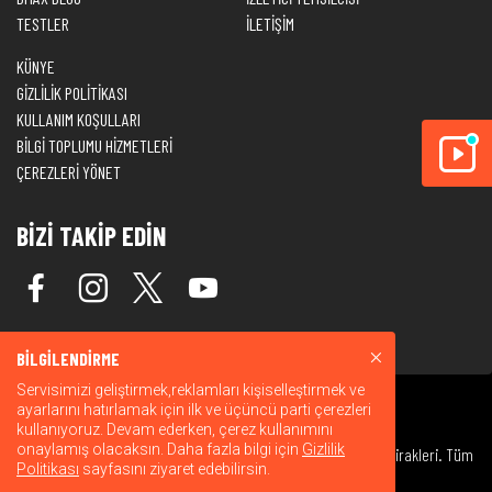
TESTLER
İLETİŞİM
KÜNYE
GİZLİLİK POLİTİKASI
KULLANIM KOŞULLARI
BİLGİ TOPLUMU HİZMETLERİ
ÇEREZLERİ YÖNET
BİZİ TAKİP EDİN
BİLGİLENDİRME
Servisimizi geliştirmek,reklamları kişiselleştirmek ve
ayarlarını hatırlamak için ilk ve üçüncü parti çerezleri
kullanıyoruz. Devam ederken, çerez kullanımını
onaylamış olacaksın. Daha fazla bilgi için
Gizlilik
© 2026 Warner Bros. Discovery, Inc. veya bağlı kuruluşları ve iştirakleri. Tüm
Politikası
sayfasını ziyaret edebilirsin.
hakları saklıdır.