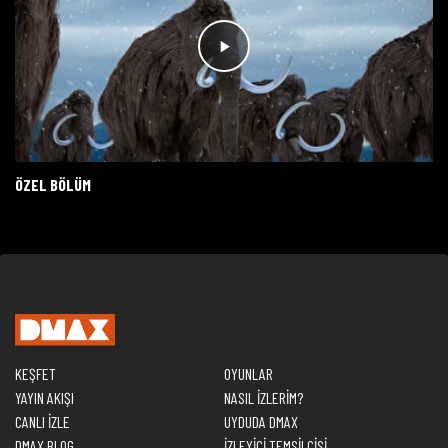
ÖZEL BÖLÜM
KEŞFET
OYUNLAR
YAYIN AKIŞI
NASIL İZLERİM?
CANLI İZLE
UYDUDA DMAX
DMAX BLOG
İZLEYİCİ TEMSİLCİSİ