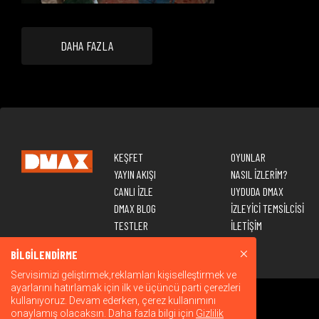
DAHA FAZLA
KEŞFET
OYUNLAR
YAYIN AKIŞI
NASIL İZLERİM?
CANLI İZLE
UYDUDA DMAX
DMAX BLOG
İZLEYİCİ TEMSİLCİSİ
TESTLER
İLETİŞİM
BİLGİLENDİRME
Servisimizi geliştirmek,reklamları kişiselleştirmek ve
ayarlarını hatırlamak için ilk ve üçüncü parti çerezleri
kullanıyoruz. Devam ederken, çerez kullanımını
onaylamış olacaksın. Daha fazla bilgi için
Gizlilik