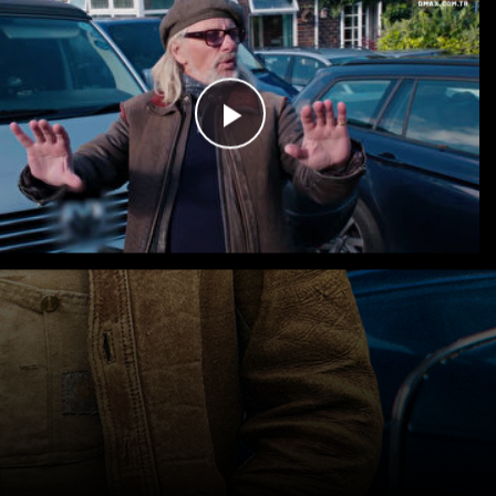
Videoyu
Oynat