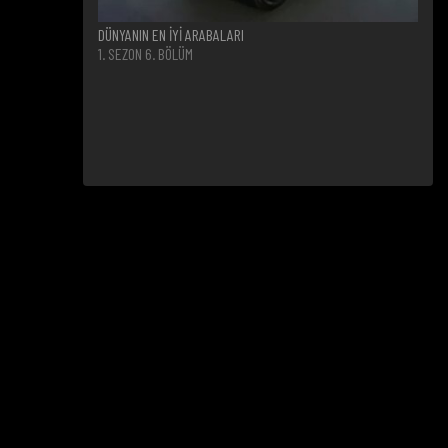
DÜNYANIN EN İYİ ARABALARI
1. SEZON 6. BÖLÜM