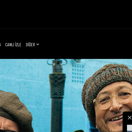
G
CANLI İZLE
DİĞER