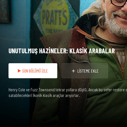
UNUTULMUŞ HAZİNELER: KLASİK ARABALAR
SON BÖLÜMÜ İZLE
LİSTEME EKLE
Henry Cole ve Fuzz Townsend tekrar yollara düştü. Ancak bu sefer restore ed
satabilecekleri ikonik klasik araçlar arıyorlar.