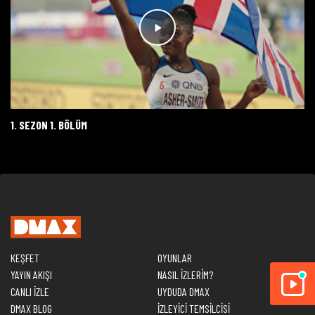
1. SEZON 1. BÖLÜM
KEŞFET
OYUNLAR
YAYIN AKIŞI
NASIL İZLERİM?
CANLI İZLE
UYDUDA DMAX
DMAX BLOG
İZLEYİCİ TEMSİLCİSİ