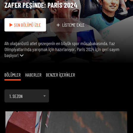
ZAFER PEŞİNDE: PARİS 2024
SON BÖLÜMÜ İZLE
LİSTEME EKLE
Altı olağanüstü atlet gezegenin en büyük spor müsabakasında, Yaz
Olimpiyatları'nda yarışmak için hazırlanıyor. Paris 2024 için geri sayım
başlıyor!
BÖLÜMLER
HABERLER
BENZER İÇERİKLER
1. SEZON