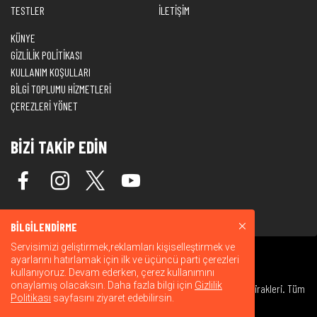
TESTLER
İLETİŞİM
KÜNYE
GİZLİLİK POLİTİKASI
KULLANIM KOŞULLARI
BİLGİ TOPLUMU HİZMETLERİ
ÇEREZLERİ YÖNET
BİZİ TAKİP EDİN
BİLGİLENDİRME
Servisimizi geliştirmek,reklamları kişiselleştirmek ve
ayarlarını hatırlamak için ilk ve üçüncü parti çerezleri
kullanıyoruz. Devam ederken, çerez kullanımını
onaylamış olacaksın. Daha fazla bilgi için
Gizlilik
© 2026 Warner Bros. Discovery, Inc. veya bağlı kuruluşları ve iştirakleri. Tüm
Politikası
sayfasını ziyaret edebilirsin.
hakları saklıdır.