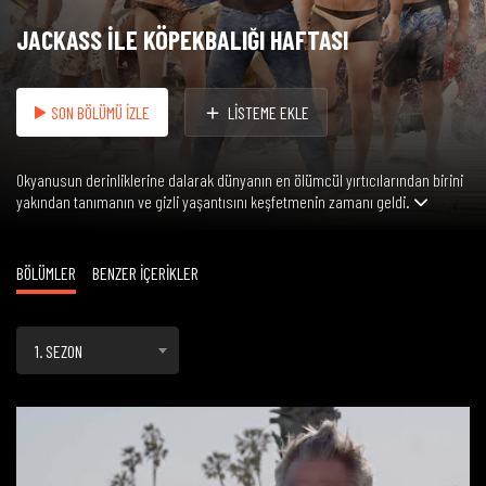
JACKASS İLE KÖPEKBALIĞI HAFTASI
SON BÖLÜMÜ İZLE
LİSTEME EKLE
Okyanusun derinliklerine dalarak dünyanın en ölümcül yırtıcılarından birini
yakından tanımanın ve gizli yaşantısını keşfetmenin zamanı geldi.
BÖLÜMLER
BENZER İÇERİKLER
1. SEZON