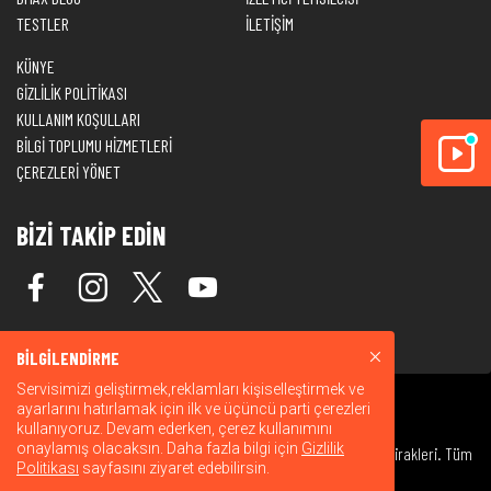
TESTLER
İLETİŞİM
KÜNYE
GİZLİLİK POLİTİKASI
KULLANIM KOŞULLARI
BİLGİ TOPLUMU HİZMETLERİ
ÇEREZLERİ YÖNET
BİZİ TAKİP EDİN
BİLGİLENDİRME
Servisimizi geliştirmek,reklamları kişiselleştirmek ve
ayarlarını hatırlamak için ilk ve üçüncü parti çerezleri
kullanıyoruz. Devam ederken, çerez kullanımını
onaylamış olacaksın. Daha fazla bilgi için
Gizlilik
© 2026 Warner Bros. Discovery, Inc. veya bağlı kuruluşları ve iştirakleri. Tüm
Politikası
sayfasını ziyaret edebilirsin.
hakları saklıdır.