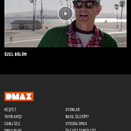
ÖZEL BÖLÜM
KEŞFET
OYUNLAR
YAYIN AKIŞI
NASIL İZLERİM?
CANLI İZLE
UYDUDA DMAX
DMAX BLOG
İZLEYİCİ TEMSİLCİSİ