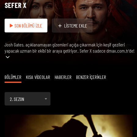
SEFER X
SON BÖLÜMÜ İZLE
LİSTEME EKLE
Josh Gates, açıklanamayan gizemleri açığa çıkarmak için keşif gezileri
yapacak uzman bir ekibi bir araya getiriyor. Sefer X sadece dmax.com.tr'de!
BÖLÜMLER
KISA VİDEOLAR
HABERLER
BENZER İÇERİKLER
2. SEZON