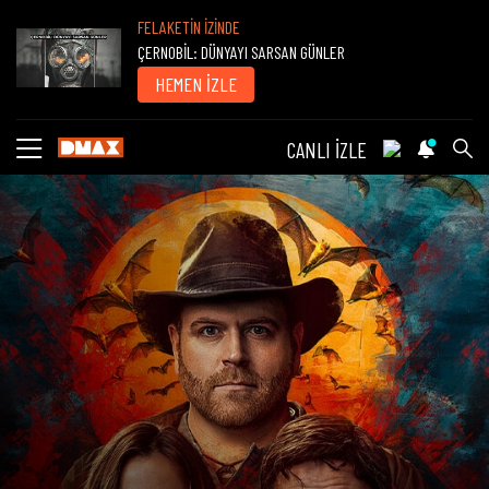
FELAKETİN İZİNDE
ÇERNOBİL: DÜNYAYI SARSAN GÜNLER
HEMEN İZLE
CANLI İZLE