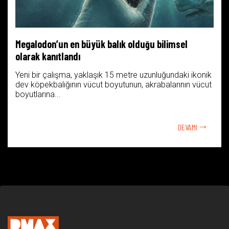
Megalodon’un en büyük balık olduğu bilimsel
olarak kanıtlandı
Yeni bir çalışma, yaklaşık 15 metre uzunluğundaki ikonik
dev köpekbalığının vücut boyutunun, akrabalarının vücut
boyutlarına...
DEVAMI