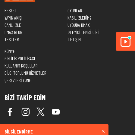
KEŞFET
OYUNLAR
YAYIN AKIŞI
NASIL İZLERİM?
CANLI İZLE
UYDUDA DMAX
DMAX BLOG
İZLEYİCİ TEMSİLCİSİ
TESTLER
İLETİŞİM
KÜNYE
GİZLİLİK POLİTİKASI
KULLANIM KOŞULLARI
BİLGİ TOPLUMU HİZMETLERİ
ÇEREZLERİ YÖNET
BİZİ TAKİP EDİN
BİLGİLENDİRME