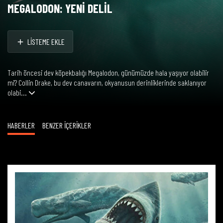
MEGALODON: YENİ DELİL
LİSTEME EKLE
Tarih öncesi dev köpekbalığı Megalodon, günümüzde hala yaşıyor olabilir
mi? Collin Drake, bu dev canavarın, okyanusun derinliklerinde saklanıyor
olabi...
HABERLER
BENZER İÇERİKLER