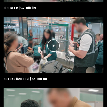
BİBERLER | 54. BÖLÜM
BOTOKS İĞNELERİ | 53. BÖLÜM