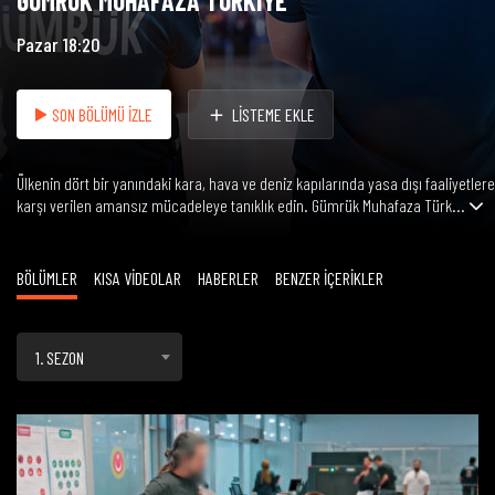
GÜMRÜK MUHAFAZA TÜRKİYE
Pazar 18:20
SON BÖLÜMÜ İZLE
LİSTEME EKLE
Ülkenin dört bir yanındaki kara, hava ve deniz kapılarında yasa dışı faaliyetlere
karşı verilen amansız mücadeleye tanıklık edin. Gümrük Muhafaza Türk...
BÖLÜMLER
KISA VİDEOLAR
HABERLER
BENZER İÇERİKLER
1. SEZON