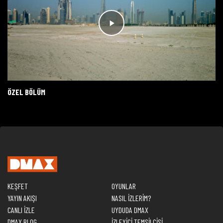
ÖZEL BÖLÜM
KEŞFET
OYUNLAR
YAYIN AKIŞI
NASIL İZLERİM?
CANLI İZLE
UYDUDA DMAX
DMAX BLOG
İZLEYİCİ TEMSİLCİSİ