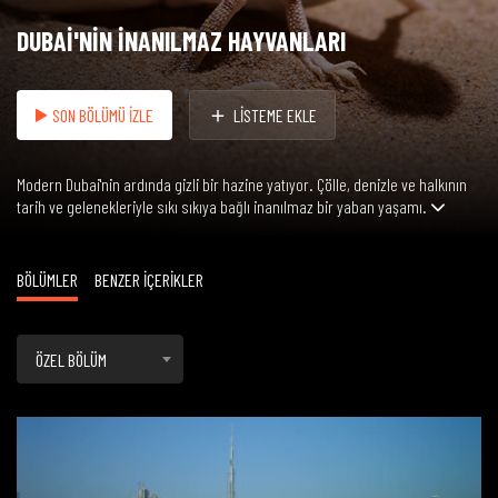
DUBAİ'NİN İNANILMAZ HAYVANLARI
SON BÖLÜMÜ İZLE
LİSTEME EKLE
Modern Dubai'nin ardında gizli bir hazine yatıyor. Çölle, denizle ve halkının
tarih ve gelenekleriyle sıkı sıkıya bağlı inanılmaz bir yaban yaşamı.
BÖLÜMLER
BENZER İÇERİKLER
ÖZEL BÖLÜM