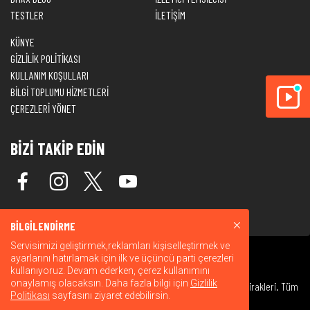
TESTLER
İLETİŞİM
KÜNYE
GİZLİLİK POLİTİKASI
KULLANIM KOŞULLARI
BİLGİ TOPLUMU HİZMETLERİ
ÇEREZLERİ YÖNET
BİZİ TAKİP EDİN
BİLGİLENDİRME
Servisimizi geliştirmek,reklamları kişiselleştirmek ve
ayarlarını hatırlamak için ilk ve üçüncü parti çerezleri
kullanıyoruz. Devam ederken, çerez kullanımını
onaylamış olacaksın. Daha fazla bilgi için
Gizlilik
© 2026 Warner Bros. Discovery, Inc. veya bağlı kuruluşları ve iştirakleri. Tüm
Politikası
sayfasını ziyaret edebilirsin.
hakları saklıdır.