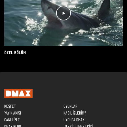
ÖZEL BÖLÜM
KEŞFET
OYUNLAR
YAYIN AKIŞI
NASIL İZLERİM?
CANLI İZLE
UYDUDA DMAX
DMAX BLOG
İZLEYİCİ TEMSİLCİSİ