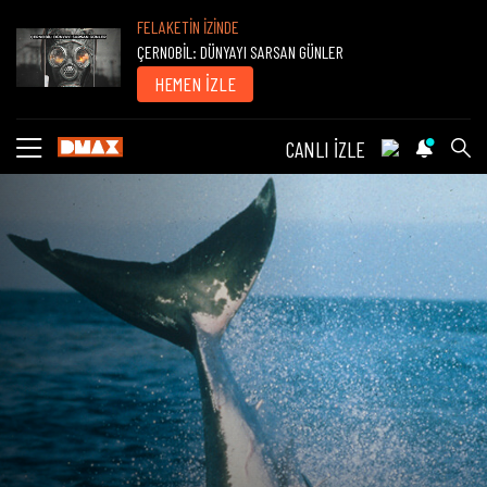
FELAKETİN İZİNDE
ÇERNOBİL: DÜNYAYI SARSAN GÜNLER
HEMEN İZLE
CANLI İZLE