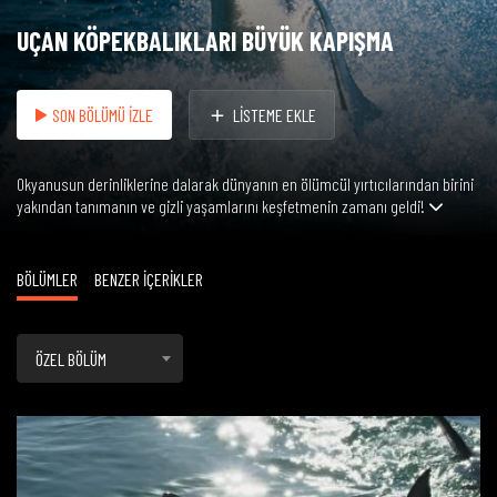
UÇAN KÖPEKBALIKLARI BÜYÜK KAPIŞMA
SON BÖLÜMÜ İZLE
LİSTEME EKLE
Okyanusun derinliklerine dalarak dünyanın en ölümcül yırtıcılarından birini
yakından tanımanın ve gizli yaşamlarını keşfetmenin zamanı geldi!
BÖLÜMLER
BENZER İÇERİKLER
ÖZEL BÖLÜM