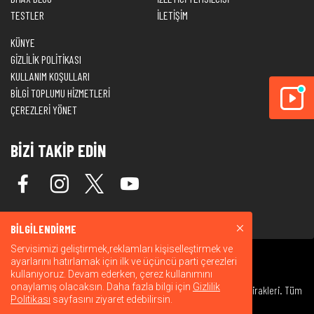
TESTLER
İLETİŞİM
KÜNYE
GİZLİLİK POLİTİKASI
KULLANIM KOŞULLARI
BİLGİ TOPLUMU HİZMETLERİ
ÇEREZLERİ YÖNET
BİZİ TAKİP EDİN
BİLGİLENDİRME
Servisimizi geliştirmek,reklamları kişiselleştirmek ve
ayarlarını hatırlamak için ilk ve üçüncü parti çerezleri
kullanıyoruz. Devam ederken, çerez kullanımını
onaylamış olacaksın. Daha fazla bilgi için
Gizlilik
© 2026 Warner Bros. Discovery, Inc. veya bağlı kuruluşları ve iştirakleri. Tüm
Politikası
sayfasını ziyaret edebilirsin.
hakları saklıdır.