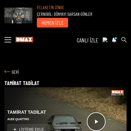
FELAKETİN İZİNDE
ÇERNOBİL: DÜNYAYI SARSAN GÜNLER
HEMEN İZLE
CANLI İZLE
GERİ
TAMİRAT TADİLAT
TAMİRAT TADİLAT
AUDI QUATTRO
Videoyu
LİSTEME EKLE