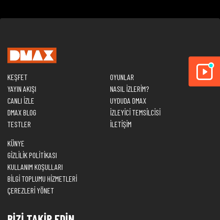
KEŞFET
OYUNLAR
YAYIN AKIŞI
NASIL İZLERİM?
CANLI İZLE
UYDUDA DMAX
DMAX BLOG
İZLEYİCİ TEMSİLCİSİ
TESTLER
İLETİŞİM
KÜNYE
GİZLİLİK POLİTİKASI
KULLANIM KOŞULLARI
BİLGİ TOPLUMU HİZMETLERİ
ÇEREZLERİ YÖNET
BİZİ TAKİP EDİN