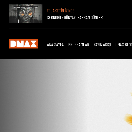
FELAKETİN İZİNDE
ÇERNOBİL: DÜNYAYI SARSAN GÜNLER
ANA SAYFA
PROGRAMLAR
YAYIN AKIŞI
DMAX BLO