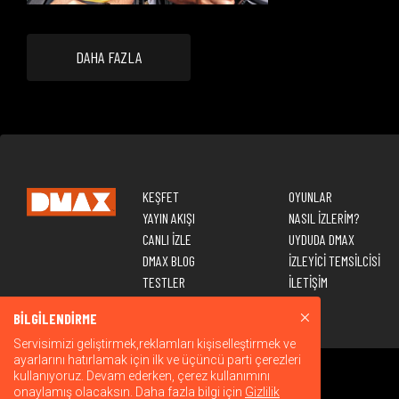
DAHA FAZLA
KEŞFET
OYUNLAR
YAYIN AKIŞI
NASIL İZLERİM?
CANLI İZLE
UYDUDA DMAX
DMAX BLOG
İZLEYİCİ TEMSİLCİSİ
TESTLER
İLETİŞİM
BİLGİLENDİRME
Servisimizi geliştirmek,reklamları kişiselleştirmek ve
ayarlarını hatırlamak için ilk ve üçüncü parti çerezleri
kullanıyoruz. Devam ederken, çerez kullanımını
onaylamış olacaksın. Daha fazla bilgi için
Gizlilik