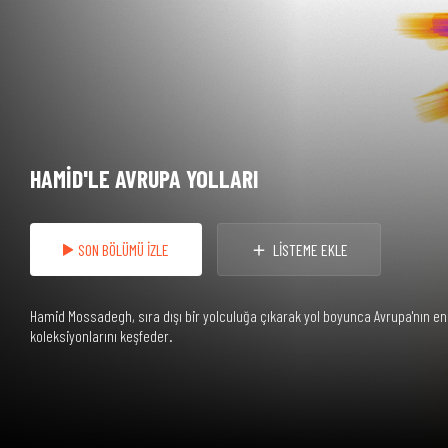
HAMİD'LE AVRUPA YOLLARI
SON BÖLÜMÜ İZLE
LİSTEME EKLE
Hamid Mossadegh, sıra dışı bir yolculuğa çıkarak yol boyunca Avrupa'nın en
koleksiyonlarını keşfeder.