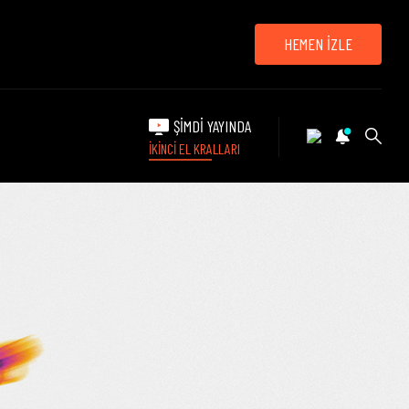
HEMEN İZLE
ŞİMDİ YAYINDA
İKİNCİ EL KRALLARI