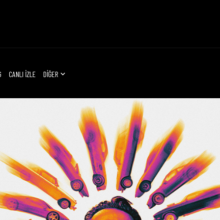
G
CANLI İZLE
DİĞER