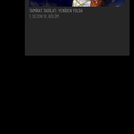
TAMİRAT TADİLAT: YENİDEN YOLDA
1. SEZON 10. BÖLÜM