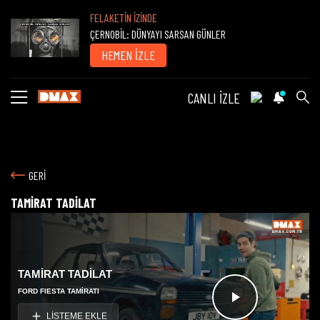
FELAKETİN İZİNDE
ÇERNOBİL: DÜNYAYI SARSAN GÜNLER
HEMEN İZLE
CANLI İZLE
GERİ
TAMİRAT TADİLAT
TAMİRAT TADİLAT
FORD FIESTA TAMİRATI
Videoyu
LİSTEME EKLE