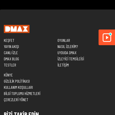
KEŞFET
OYUNLAR
YAYIN AKIŞI
NASIL İZLERİM?
CANLI İZLE
UYDUDA DMAX
DMAX BLOG
İZLEYİCİ TEMSİLCİSİ
TESTLER
İLETİŞİM
KÜNYE
GİZLİLİK POLİTİKASI
KULLANIM KOŞULLARI
BİLGİ TOPLUMU HİZMETLERİ
ÇEREZLERİ YÖNET
BİZİ TAKİP EDİN