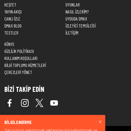
KEŞFET
OYUNLAR
YAYIN AKIŞI
NASIL İZLERİM?
CANLI İZLE
UYDUDA DMAX
DMAX BLOG
İZLEYİCİ TEMSİLCİSİ
TESTLER
İLETİŞİM
KÜNYE
GİZLİLİK POLİTİKASI
KULLANIM KOŞULLARI
BİLGİ TOPLUMU HİZMETLERİ
ÇEREZLERİ YÖNET
BİZİ TAKİP EDİN
BİLGİLENDİRME
Servisimizi geliştirmek,reklamları kişiselleştirmek ve