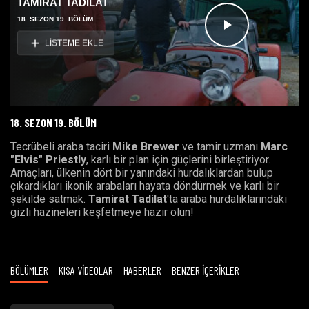
TAMİRAT TADİLAT
18. SEZON 19. BÖLÜM
Videoyu
LİSTEME EKLE
Oynat
18. SEZON 19. BÖLÜM
Tecrübeli araba taciri
Mike Brewer
ve tamir uzmanı
Marc
"Elvis" Priestly
, karlı bir plan için güçlerini birleştiriyor.
Amaçları, ülkenin dört bir yanındaki hurdalıklardan bulup
çıkardıkları ikonik arabaları hayata döndürmek ve karlı bir
şekilde satmak.
Tamirat Tadilat
'ta araba hurdalıklarındaki
gizli hazineleri keşfetmeye hazır olun!
BÖLÜMLER
KISA VİDEOLAR
HABERLER
BENZER İÇERİKLER