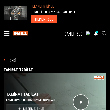
FELAKETİN İZİNDE
ÇERNOBİL: DÜNYAYI SARSAN GÜNLER
HEMEN İZLE
CANLI İZLE
GERİ
TAMİRAT TADİLAT
TAMİRAT TADİLAT
LAND ROVER DISCOVERY'NİN SON HALİ
Videoyu
LİSTEME EKLE