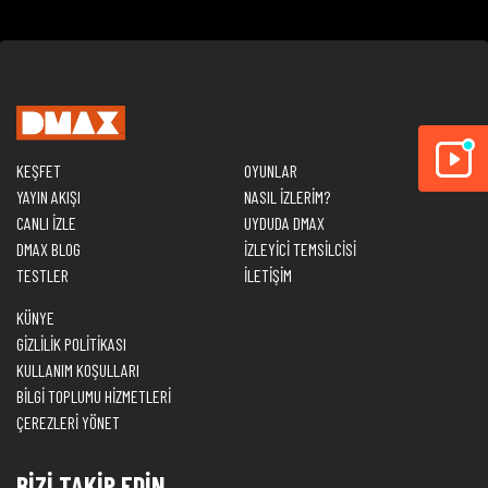
KEŞFET
OYUNLAR
YAYIN AKIŞI
NASIL İZLERİM?
CANLI İZLE
UYDUDA DMAX
DMAX BLOG
İZLEYİCİ TEMSİLCİSİ
TESTLER
İLETİŞİM
KÜNYE
GİZLİLİK POLİTİKASI
KULLANIM KOŞULLARI
BİLGİ TOPLUMU HİZMETLERİ
ÇEREZLERİ YÖNET
BİZİ TAKİP EDİN