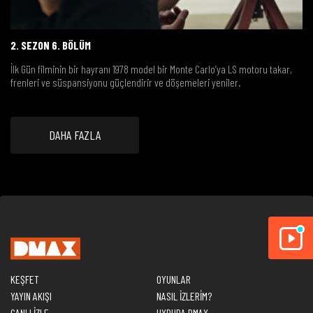
2. SEZON 6. BÖLÜM
İlk Gün filminin bir hayranı 1978 model bir Monte Carlo’ya LS motoru takar,
frenleri ve süspansiyonu güçlendirir ve döşemeleri yeniler.
DAHA FAZLA
KEŞFET
OYUNLAR
YAYIN AKIŞI
NASIL İZLERİM?
CANLI İZLE
UYDUDA DMAX