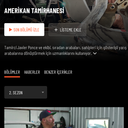
AMERİKAN TAMİRHANESİ
SON BÖLÜMÜ İZLE
LİSTEME EKLE
Tamirci Javier Ponce ve ekibi, sıradan arabaları, sahipleri için gösterişli yarış
arabalarına dönüştürmek için uzmanlıklarını kullanıyor.
BÖLÜMLER
HABERLER
BENZER İÇERİKLER
2. SEZON