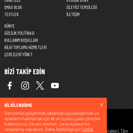
DMAX BLOG
İZLEYİCİ TEMSİLCİSİ
TESTLER
İLETİŞİM
KÜNYE
GİZLİLİK POLİTİKASI
KULLANIM KOŞULLARI
BİLGİ TOPLUMU HİZMETLERİ
ÇEREZLERİ YÖNET
BİZİ TAKİP EDİN
BİLGİLENDİRME
Servisimizi geliştirmek,reklamları kişiselleştirmek ve
ayarlarını hatırlamak için ilk ve üçüncü parti çerezleri
kullanıyoruz. Devam ederken, çerez kullanımını
onaylamış olacaksın. Daha fazla bilgi için
Gizlilik
© 2026 Warner Bros. Discovery, Inc. veya bağlı kuruluşları ve iştirakleri. Tüm