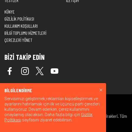
TESTLER
İLETİŞİM
KÜNYE
GİZLİLİK POLİTİKASI
KULLANIM KOŞULLARI
BİLGİ TOPLUMU HİZMETLERİ
ÇEREZLERİ YÖNET
BİZİ TAKİP EDİN
BİLGİLENDİRME
Servisimizi geliştirmek,reklamları kişiselleştirmek ve
ayarlarını hatırlamak için ilk ve üçüncü parti çerezleri
kullanıyoruz. Devam ederken, çerez kullanımını
onaylamış olacaksın. Daha fazla bilgi için
Gizlilik
© 2026 Warner Bros. Discovery, Inc. veya bağlı kuruluşları ve iştirakleri. Tüm
Politikası
sayfasını ziyaret edebilirsin.
hakları saklıdır.