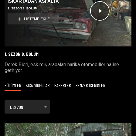
ISKARTADAN ASFALTA
1. SEZON 8. BÖLÜM
Videoyu
LİSTEME EKLE
Oynat
1. SEZON 8. BÖLÜM
Derek Bieri, eskimiş arabaları harika otomobiller haline
getiriyor.
BÖLÜMLER
KISA VİDEOLAR
HABERLER
BENZER İÇERİKLER
1. SEZON