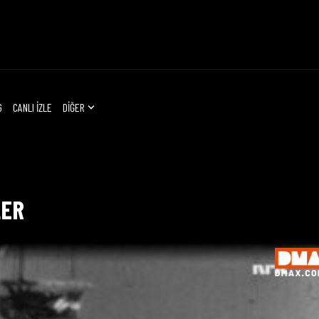
G
CANLI İZLE
DİĞER
LER