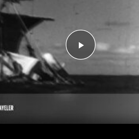
Videoyu
Oynat