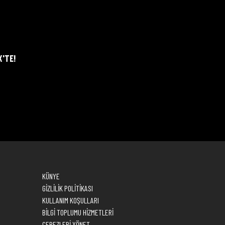
X'TE!
KÜNYE
GİZLİLİK POLİTİKASI
KULLANIM KOŞULLARI
BİLGİ TOPLUMU HİZMETLERİ
ÇEREZLERİ YÖNET