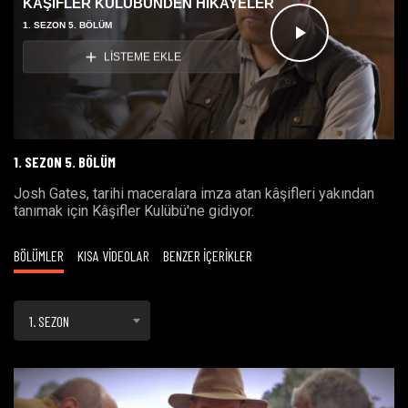
KÂŞİFLER KULÜBÜNDEN HİKAYELER
1. SEZON 5. BÖLÜM
Videoyu
LİSTEME EKLE
Oynat
1. SEZON 5. BÖLÜM
Josh Gates, tarihi maceralara imza atan kâşifleri yakından
tanımak için Kâşifler Kulübü'ne gidiyor.
BÖLÜMLER
KISA VİDEOLAR
BENZER İÇERİKLER
1. SEZON