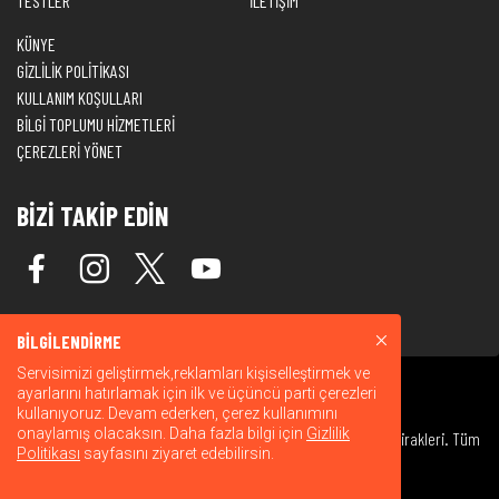
TESTLER
İLETİŞİM
KÜNYE
GİZLİLİK POLİTİKASI
KULLANIM KOŞULLARI
BİLGİ TOPLUMU HİZMETLERİ
ÇEREZLERİ YÖNET
BİZİ TAKİP EDİN
BİLGİLENDİRME
Servisimizi geliştirmek,reklamları kişiselleştirmek ve
ayarlarını hatırlamak için ilk ve üçüncü parti çerezleri
kullanıyoruz. Devam ederken, çerez kullanımını
onaylamış olacaksın. Daha fazla bilgi için
Gizlilik
© 2026 Warner Bros. Discovery, Inc. veya bağlı kuruluşları ve iştirakleri. Tüm
Politikası
sayfasını ziyaret edebilirsin.
hakları saklıdır.