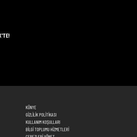
X'TE!
KÜNYE
GİZLİLİK POLİTİKASI
KULLANIM KOŞULLARI
BİLGİ TOPLUMU HİZMETLERİ
ÇEREZLERİ YÖNET