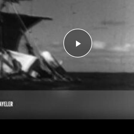
Videoyu
Oynat