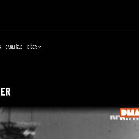
G
CANLI İZLE
DİĞER
LER