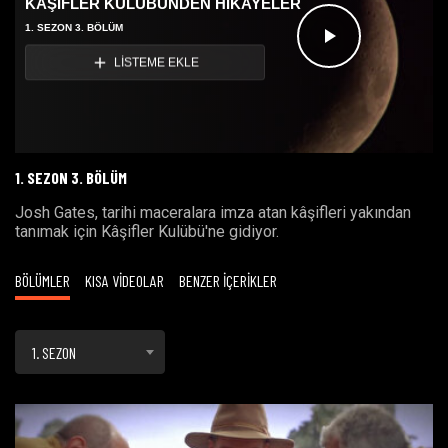
KÂŞİFLER KULÜBÜNDEN HİKAYELER
1. SEZON 3. BÖLÜM
Videoyu
LİSTEME EKLE
Oynat
1. SEZON 3. BÖLÜM
Josh Gates, tarihi maceralara imza atan kâşifleri yakından
tanımak için Kâşifler Kulübü'ne gidiyor.
BÖLÜMLER
KISA VİDEOLAR
BENZER İÇERİKLER
1. SEZON