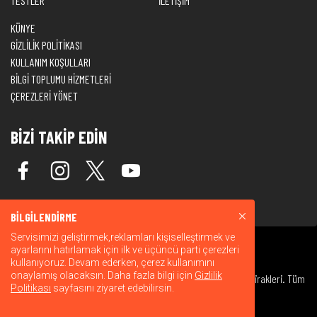
TESTLER
İLETİŞİM
KÜNYE
GİZLİLİK POLİTİKASI
KULLANIM KOŞULLARI
BİLGİ TOPLUMU HİZMETLERİ
ÇEREZLERİ YÖNET
BİZİ TAKİP EDİN
BİLGİLENDİRME
Servisimizi geliştirmek,reklamları kişiselleştirmek ve
ayarlarını hatırlamak için ilk ve üçüncü parti çerezleri
kullanıyoruz. Devam ederken, çerez kullanımını
onaylamış olacaksın. Daha fazla bilgi için
Gizlilik
© 2026 Warner Bros. Discovery, Inc. veya bağlı kuruluşları ve iştirakleri. Tüm
Politikası
sayfasını ziyaret edebilirsin.
hakları saklıdır.