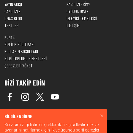
YAYIN AKIŞI
NASIL İZLERİM?
CANLI İZLE
UYDUDA DMAX
DMAX BLOG
İZLEYİCİ TEMSİLCİSİ
TESTLER
İLETİŞİM
KÜNYE
GİZLİLİK POLİTİKASI
KULLANIM KOŞULLARI
BİLGİ TOPLUMU HİZMETLERİ
ÇEREZLERİ YÖNET
BİZİ TAKİP EDİN
BİLGİLENDİRME
Servisimizi geliştirmek,reklamları kişiselleştirmek ve
ayarlarını hatırlamak için ilk ve üçüncü parti çerezleri