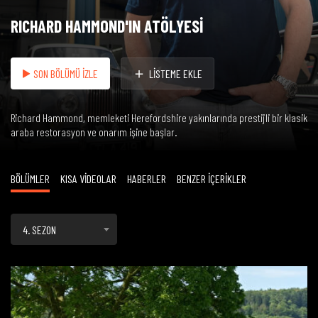
RICHARD HAMMOND'IN ATÖLYESİ
SON BÖLÜMÜ İZLE
LİSTEME EKLE
Richard Hammond, memleketi Herefordshire yakınlarında prestijli bir klasik
araba restorasyon ve onarım işine başlar.
BÖLÜMLER
KISA VİDEOLAR
HABERLER
BENZER İÇERİKLER
4. SEZON