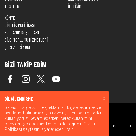
TESTLER
İLETİŞİM
KÜNYE
GİZLİLİK POLİTİKASI
KULLANIM KOŞULLARI
BİLGİ TOPLUMU HİZMETLERİ
ÇEREZLERİ YÖNET
BİZİ TAKİP EDİN
BİLGİLENDİRME
Servisimizi geliştirmek,reklamları kişiselleştirmek ve
ayarlarını hatırlamak için ilk ve üçüncü parti çerezleri
kullanıyoruz. Devam ederken, çerez kullanımını
onaylamış olacaksın. Daha fazla bilgi için
Gizlilik
© 2026 Warner Bros. Discovery, Inc. veya bağlı kuruluşları ve iştirakleri. Tüm
Politikası
sayfasını ziyaret edebilirsin.
hakları saklıdır.