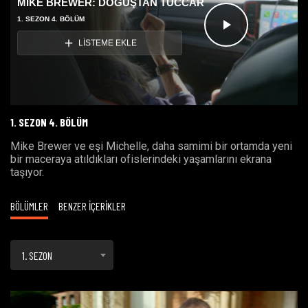
MIKE BREWER: DOĞUŞTAN TÜCCAR
1. SEZON 4. BÖLÜM
Videoyu
LİSTEME EKLE
Oynat
1. SEZON 4. BÖLÜM
Mike Brewer ve eşi Michelle, daha samimi bir ortamda yeni
bir maceraya atıldıkları ofislerindeki yaşamlarını ekrana
taşıyor.
BÖLÜMLER
BENZER İÇERİKLER
1. SEZON