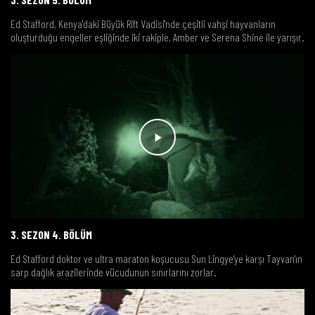
Ed Stafford, Kenya'daki Büyük Rift Vadisi'nde çeşitli vahşi hayvanların
oluşturduğu engeller eşliğinde iki rakiple, Amber ve Serena Shine ile yarışır.
3. SEZON 4. BÖLÜM
Ed Stafford doktor ve ultra maraton koşucusu Sun Lingye'ye karşı Tayvan'ın
sarp dağlık arazilerinde vücudunun sınırlarını zorlar.