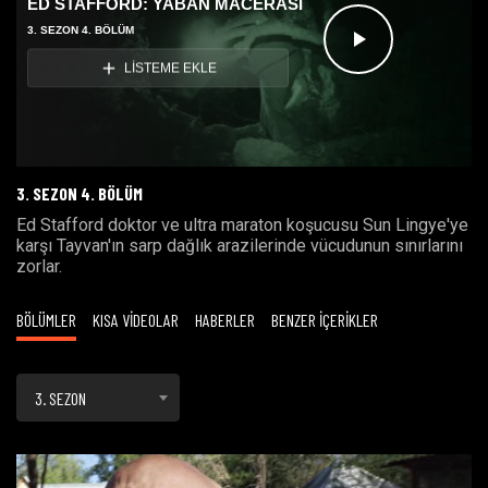
ED STAFFORD: YABAN MACERASI
3. SEZON 4. BÖLÜM
Videoyu
LİSTEME EKLE
Oynat
3. SEZON 4. BÖLÜM
Ed Stafford doktor ve ultra maraton koşucusu Sun Lingye'ye
karşı Tayvan'ın sarp dağlık arazilerinde vücudunun sınırlarını
zorlar.
BÖLÜMLER
KISA VİDEOLAR
HABERLER
BENZER İÇERİKLER
3. SEZON