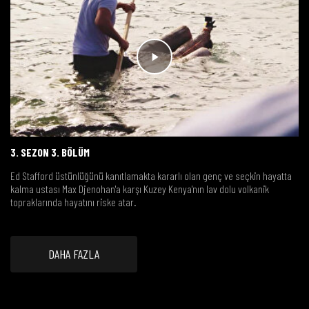
3. SEZON 3. BÖLÜM
Ed Stafford üstünlüğünü kanıtlamakta kararlı olan genç ve seçkin hayatta
kalma ustası Max Djenohan'a karşı Kuzey Kenya'nın lav dolu volkanik
topraklarında hayatını riske atar.
DAHA FAZLA