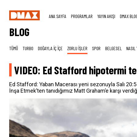
ANA SAYFA
PROGRAMLAR
YAYIN AKIŞI
DMAX BLO
BLOG
TÜMÜ
TURBO
DOĞAYLA İÇ İÇE
ZORLU İŞLER
SPOR
BELGESEL
NASIL 
VIDEO: Ed Stafford hipotermi te
Ed Stafford: Yaban Macerası yeni sezonuyla Salı 20:
İnşa Etmek’ten tanıdığımız Matt Graham’e karşı verdi