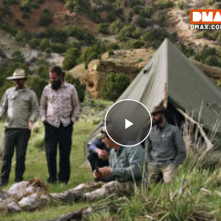
Videoyu
Oynat