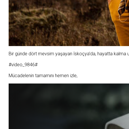
Bir günde dört mevsim yaşayan İskoçya’da, hayatta kalma uz
#video_9846#
Mücadelenin tamamını hemen izle,