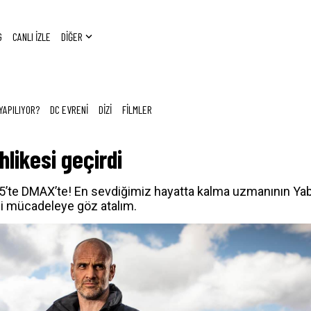
G
CANLI İZLE
DİĞER
YAPILIYOR?
DC EVRENİ
DİZİ
FİLMLER
hlikesi geçirdi
55’te DMAX’te! En sevdiğimiz hayatta kalma uzmanının Ya
ği mücadeleye göz atalım.