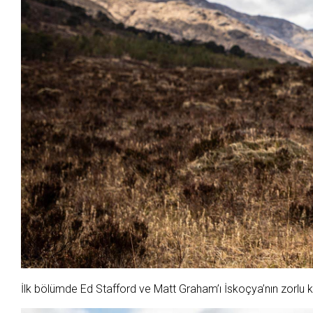
İlk bölümde Ed Stafford ve Matt Graham’ı İskoçya’nın zorlu 