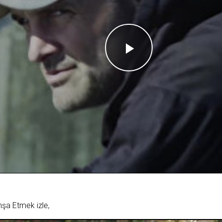
Videoyu
Oynat
şa Etmek izle,