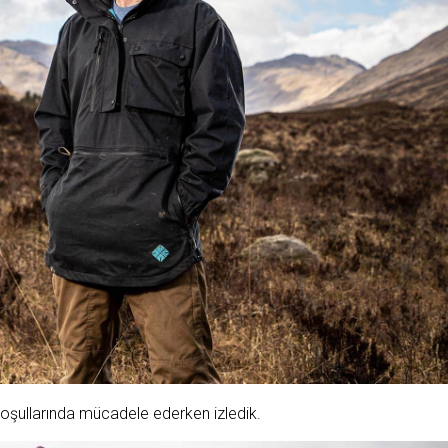
koşullarında mücadele ederken izledik.