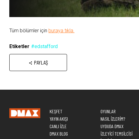
Tüm bölümler için
buraya tıkla.
Etiketler
#edstafford
PAYLAŞ
KEŞFET
OYUNLAR
YAYIN AKIŞI
NASIL İZLERİM?
CANLI İZLE
UYDUDA DMAX
DMAX BLOG
İZLEYİCİ TEMSİLCİSİ