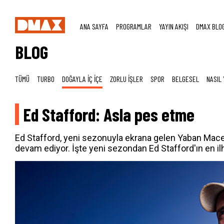
ANA SAYFA
PROGRAMLAR
YAYIN AKIŞI
DMAX BLO
BLOG
TÜMÜ
TURBO
DOĞAYLA İÇ İÇE
ZORLU İŞLER
SPOR
BELGESEL
NASIL 
Ed Stafford: Asla pes etme
Ed Stafford, yeni sezonuyla ekrana gelen Yaban Macer
devam ediyor. İşte yeni sezondan Ed Stafford'ın en ilha