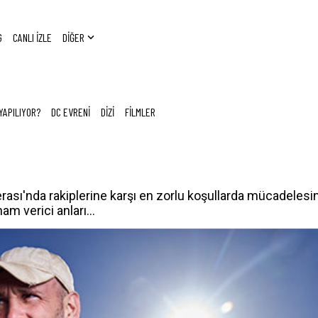
G
CANLI İZLE
DİĞER
YAPILIYOR?
DC EVRENİ
DİZİ
FİLMLER
ası'nda rakiplerine karşı en zorlu koşullarda mücadelesi
m verici anları...