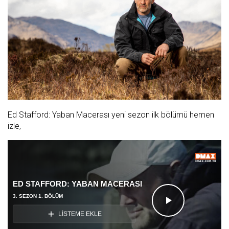
Ed Stafford: Yaban Macerası yeni sezon ilk bölümü hemen
izle,
ED STAFFORD: YABAN MACERASI
3. SEZON 1. BÖLÜM
Videoyu
LİSTEME EKLE