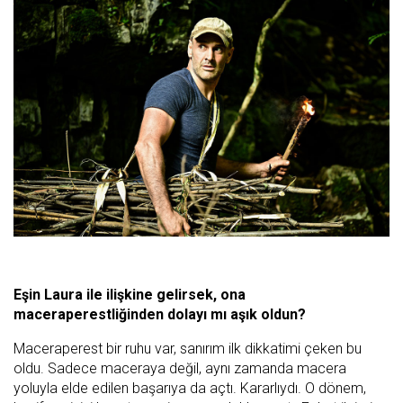
Eşin Laura ile ilişkine gelirsek, ona
maceraperestliğinden dolayı mı aşık oldun?
Maceraperest bir ruhu var, sanırım ilk dikkatimi çeken bu
oldu. Sadece maceraya değil, aynı zamanda macera
yoluyla elde edilen başarıya da açtı. Kararlıydı. O dönem,