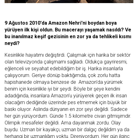
9 Ağustos 2010'da Amazon Nehri'ni boydan boya
yürüyen ilk kişi oldun. Bu macerayı yaşamak nasıldı? Ve
bu inanılmaz keşif gezisinin en zor ya da tehlikeli kısmı
neydi?
Kesinlikle hayatımı değiştirdi. Çalışmak için harika bir sektör
olan televizyonda çalışmamı sağladı. Oldukça gayriresmi,
eğlenceli ve seyahat edebildiğim bir iş. Harika insanlarla
çalışıyorum. Geriye dönüp baktığımda, çok zorlu hatta
hapishanede olmaya benzese de Amazon'da yürümek
benim için kesinlikle iyi bir şeydi. Böyle bir şeye kendini
adadığında, insanlara Amazon’u yürüyerek geçen ilk insan
olacağım dediğinde üzerinde pes etmemek için büyük bir
baskı oluyor. Aslında dünyanın en zor şeyi değildi. Sadece
her gün yürüyordum. Günde 1.5 kilometre civarı gitmişimdir.
Olimpik mesafeler değildi. Ama dayanmak zordu. Olay
buydu. Uzman bir kayakçı, uzman bir dalgıç değildim ya da
herhangi bir uzmanlığım yoktu. Direniyordum. Her gün ilginç