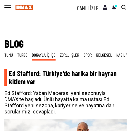
CANLI İZLE
BLOG
TÜMÜ
TURBO
DOĞAYLA İÇ İÇE
ZORLU İŞLER
SPOR
BELGESEL
NASIL YA
Ed Stafford: Türkiye'de harika bir hayran
kitlem var
Ed Stafford: Yaban Macerası yeni sezonuyla
DMAX’te başladı. Ünlü hayatta kalma ustası Ed
Stafford yeni sezona, kariyerine ve hayatına dair
sorularımızı cevapladı.