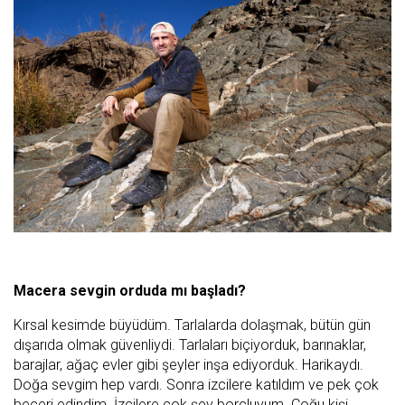
Macera sevgin orduda mı başladı?
Kırsal kesimde büyüdüm. Tarlalarda dolaşmak, bütün gün
dışarıda olmak güvenliydi. Tarlaları biçiyorduk, barınaklar,
barajlar, ağaç evler gibi şeyler inşa ediyorduk. Harikaydı.
Doğa sevgim hep vardı. Sonra izcilere katıldım ve pek çok
beceri edindim. İzcilere çok şey borçluyum. Çoğu kişi