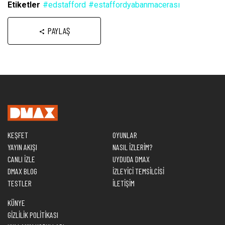
Etiketler
#edstafford
#estaffordyabanmacerası
PAYLAŞ
KEŞFET
OYUNLAR
YAYIN AKIŞI
NASIL İZLERİM?
CANLI İZLE
UYDUDA DMAX
DMAX BLOG
İZLEYİCİ TEMSİLCİSİ
TESTLER
İLETİŞİM
KÜNYE
GİZLİLİK POLİTİKASI