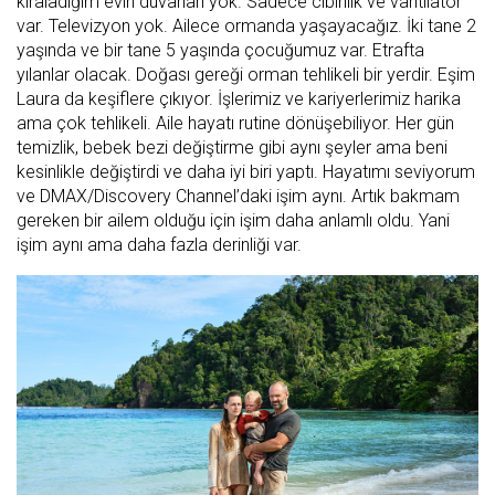
kiraladığım evin duvarları yok. Sadece cibinlik ve vantilatör
var. Televizyon yok. Ailece ormanda yaşayacağız. İki tane 2
yaşında ve bir tane 5 yaşında çocuğumuz var. Etrafta
yılanlar olacak. Doğası gereği orman tehlikeli bir yerdir. Eşim
Laura da keşiflere çıkıyor. İşlerimiz ve kariyerlerimiz harika
ama çok tehlikeli. Aile hayatı rutine dönüşebiliyor. Her gün
temizlik, bebek bezi değiştirme gibi aynı şeyler ama beni
kesinlikle değiştirdi ve daha iyi biri yaptı. Hayatımı seviyorum
ve DMAX/Discovery Channel’daki işim aynı. Artık bakmam
gereken bir ailem olduğu için işim daha anlamlı oldu. Yani
işim aynı ama daha fazla derinliği var.