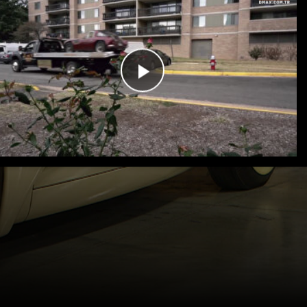
Videoyu
Oynat