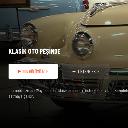
KLASİK OTO PEŞİNDE
SON BÖLÜMÜ İZLE
LİSTEME EKLE
Otomobil uzmanı Wayne Carini, klasik arabaları restore eder ve müzayedelerd
satmaya çalışır.