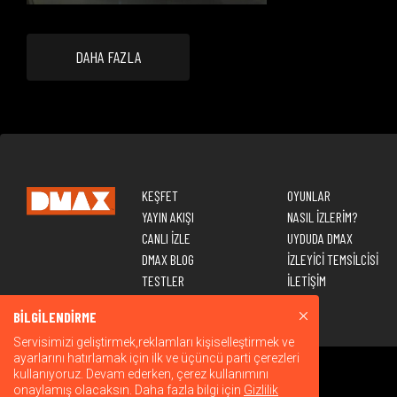
DAHA FAZLA
KEŞFET
OYUNLAR
YAYIN AKIŞI
NASIL İZLERİM?
CANLI İZLE
UYDUDA DMAX
DMAX BLOG
İZLEYİCİ TEMSİLCİSİ
TESTLER
İLETİŞİM
BİLGİLENDİRME
Servisimizi geliştirmek,reklamları kişiselleştirmek ve
ayarlarını hatırlamak için ilk ve üçüncü parti çerezleri
kullanıyoruz. Devam ederken, çerez kullanımını
onaylamış olacaksın. Daha fazla bilgi için
Gizlilik