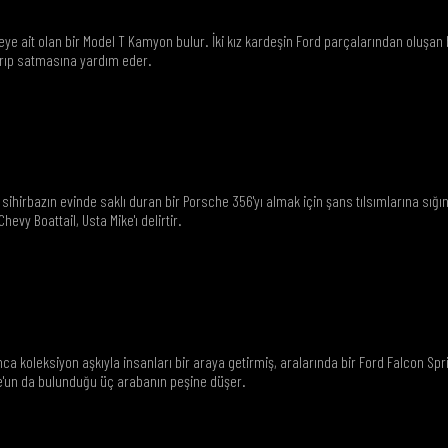
M
leye ait olan bir Model T Kamyon bulur. İki kız kardeşin Ford parçalarından oluşan 
arıp satmasına yardım eder.
 sihirbazın evinde saklı duran bir Porsche 356'yı almak için şans tılsımlarına sığın
Chevy Boattail, Usta Mike'ı delirtir.
M
a koleksiyon aşkıyla insanları bir araya getirmiş, aralarında bir Ford Falcon Spr
e'un da bulunduğu üç arabanın peşine düşer.