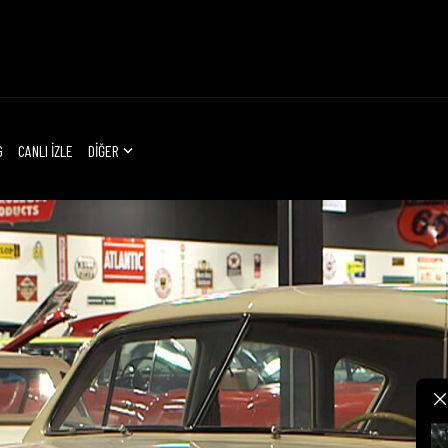
G
CANLI İZLE
DİĞER