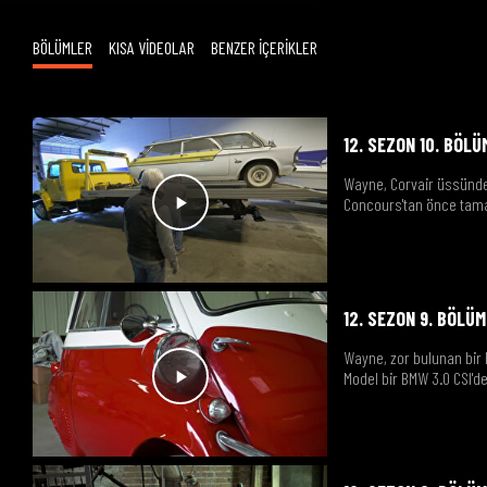
BÖLÜMLER
KISA VİDEOLAR
BENZER İÇERİKLER
12. SEZON 10. BÖLÜ
Wayne, Corvair üssünden 
Concours'tan önce tama
12. SEZON 9. BÖLÜM
Wayne, zor bulunan bir F
Model bir BMW 3.0 CSI'de