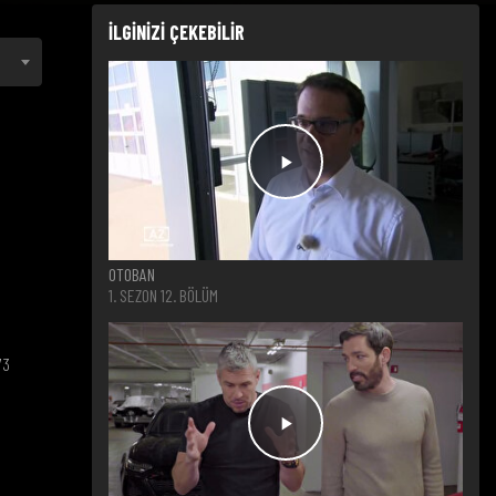
İLGİNİZİ ÇEKEBİLİR
OTOBAN
1. SEZON 12. BÖLÜM
73