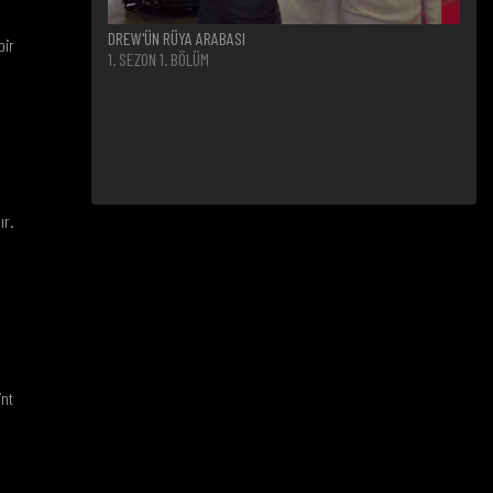
DREW'ÜN RÜYA ARABASI
bir
1. SEZON 1. BÖLÜM
ır.
int