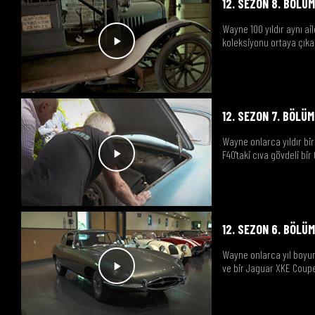
12. SEZON 8. BÖLÜ
Wayne 100 yıldır aynı ai
koleksiyonu ortaya çık
12. SEZON 7. BÖLÜM
Wayne onlarca yıldır bir
F40'taki cıva gövdeli bir 
12. SEZON 6. BÖLÜ
Wayne onlarca yıl boyunc
ve bir Jaguar XKE Coup