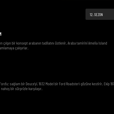
12. SEZON
M
çılgın bir konsept arabanın tadilatını üstlenir. Araba tamirini Amelia Island
mlamaya çalışırlar.
ord'u; sağlam bir Deuce'yi, 1932 Model bir Ford Roadster'ı gözüne kestirir. Ekip 19
 nahoş bir sürprizle karşılaşır.