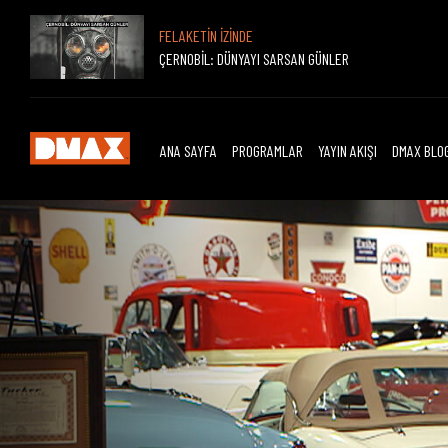
FELAKETİN İZİNDE
ÇERNOBİL: DÜNYAYI SARSAN GÜNLER
ANA SAYFA
PROGRAMLAR
YAYIN AKIŞI
DMAX BLO