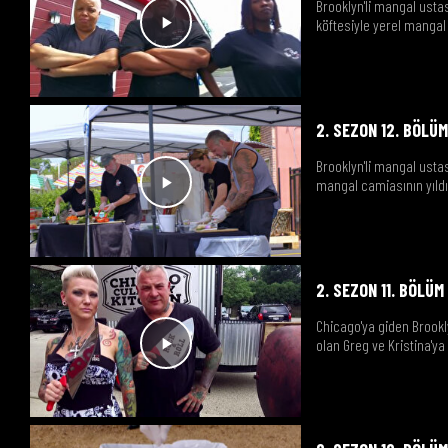
Brooklyn'li mangal ust
köftesiyle yerel mangal 
2. SEZON 12. BÖLÜ
Brooklyn'li mangal ust
mangal camiasının yıldız
2. SEZON 11. BÖLÜM
Chicago'ya giden Brookl
olan Greg ve Kristina'y