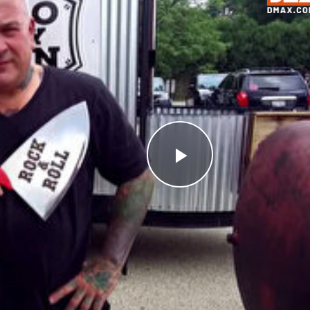
Videoyu
Oynat