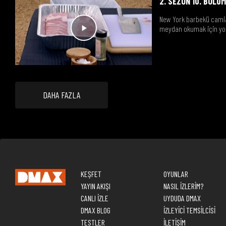
2. SEZON 10. BÖLÜ
New York barbekü camia
meydan okumak için yol
DAHA FAZLA
KEŞFET
OYUNLAR
YAYIN AKIŞI
NASIL İZLERİM?
CANLI İZLE
UYDUDA DMAX
DMAX BLOG
İZLEYİCİ TEMSİLCİSİ
TESTLER
İLETİŞİM