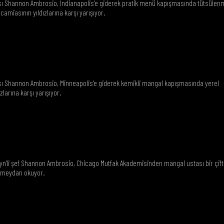
ası Shannon Ambrosio, Indianapolis'e giderek pratik menü kapışmasında tütsülen
camiasının yıldızlarına karşı yarışıyor.
M
ası Shannon Ambrosio, Minneapolis'e giderek kemikli mangal kapışmasında yerel
larına karşı yarışıyor.
yn'li şef Shannon Ambrosio, Chicago Mutfak Akademisinden mangal ustası bir çift
a meydan okuyor.