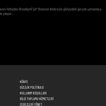
M
sını fetheden Brooklynli Şef Shannon Ambrosio güneydeki gerçek uzmanlara
a çıkıyor.
KÜNYE
GİZLİLİK POLİTİKASI
KULLANIM KOŞULLARI
BİLGİ TOPLUMU HİZMETLERİ
ÇEREZLERİ YÖNET