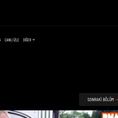
G
CANLI İZLE
DİĞER
SONRAKİ BÖLÜM