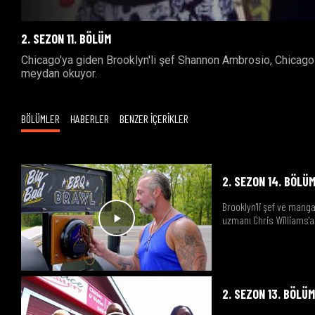
2. SEZON 11. BÖLÜM
Chicago'ya giden Brooklyn'li şef Shannon Ambrosio, Chicago 
meydan okuyor.
BÖLÜMLER
HABERLER
BENZER İÇERİKLER
2. SEZON 14. BÖLÜ
Brooklyn'li şef ve man
uzmanı Chris Williams'
2. SEZON 13. BÖLÜ