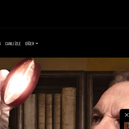
G
CANLI İZLE
DİĞER