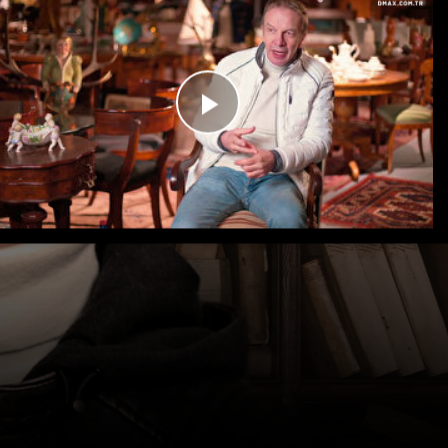
Videoyu
Oynat