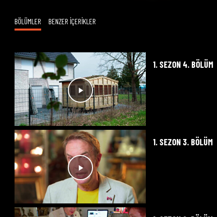
BÖLÜMLER
BENZER İÇERİKLER
1. SEZON 4. BÖLÜM
1. SEZON 3. BÖLÜM