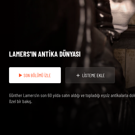
LAMERS'IN ANTİKA DÜNYASI
SON BÖLÜMÜ İZLE
LİSTEME EKLE
Günther Lamers'ın son 60 yılda satın aldığı ve topladığı eşsiz antikalarla 
özel bir bakış.