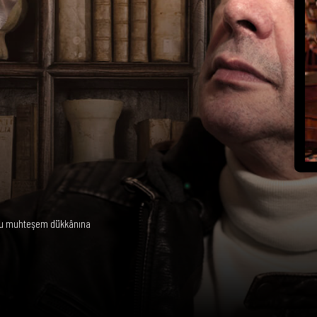
dolu muhteşem dükkânına