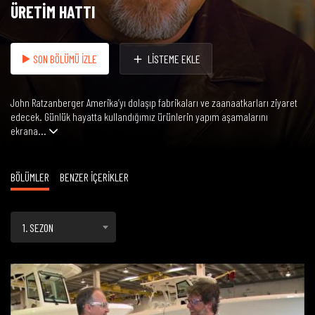
ÜRETİM HATTI
SON BÖLÜMÜ İZLE
LİSTEME EKLE
John Ratzanberger Amerika’yı dolaşıp fabrikaları ve zaanaatkarları ziyaret
edecek. Günlük hayatta kullandığımız ürünlerin yapım aşamalarını
ekrana...
BÖLÜMLER
BENZER İÇERİKLER
1. SEZON