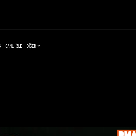
G
CANLI İZLE
DİĞER