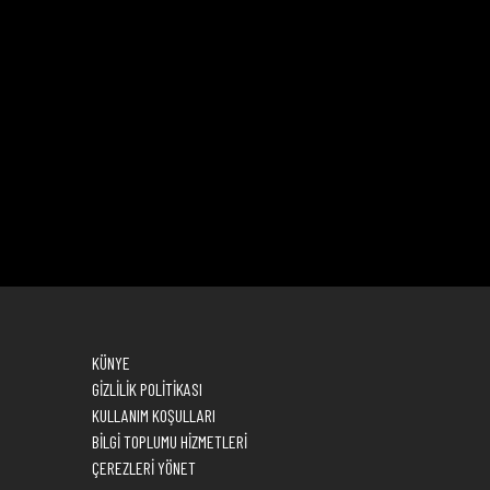
KÜNYE
GİZLİLİK POLİTİKASI
KULLANIM KOŞULLARI
BİLGİ TOPLUMU HİZMETLERİ
ÇEREZLERİ YÖNET