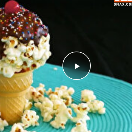
Videoyu
Oynat