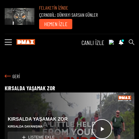
FELAKETİN İZİNDE
ÇERNOBİL: DÜNYAYI SARSAN GÜNLER
HEMEN İZLE
CANLI İZLE
GERİ
KIRSALDA YAŞAMAK ZOR
KIRSALDA YAŞAMAK ZOR
KIRSALDA DAYANIŞMA
Videoyu
LİSTEME EKLE