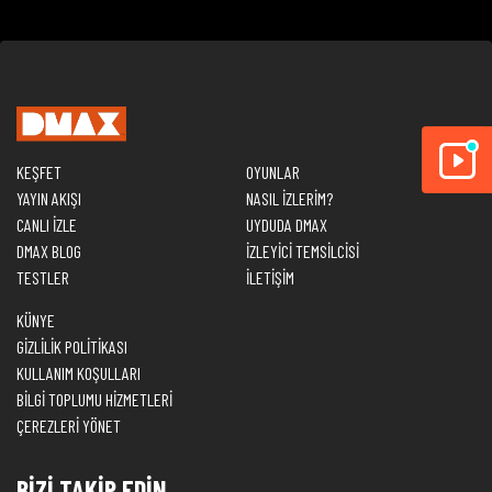
KEŞFET
OYUNLAR
YAYIN AKIŞI
NASIL İZLERİM?
CANLI İZLE
UYDUDA DMAX
DMAX BLOG
İZLEYİCİ TEMSİLCİSİ
TESTLER
İLETİŞİM
KÜNYE
GİZLİLİK POLİTİKASI
KULLANIM KOŞULLARI
BİLGİ TOPLUMU HİZMETLERİ
ÇEREZLERİ YÖNET
BİZİ TAKİP EDİN