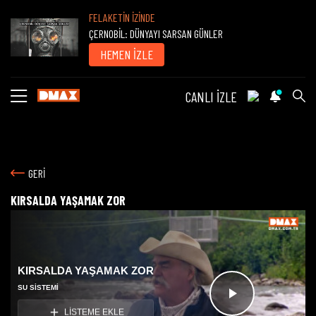
FELAKETİN İZİNDE
ÇERNOBİL: DÜNYAYI SARSAN GÜNLER
HEMEN İZLE
CANLI İZLE
GERİ
KIRSALDA YAŞAMAK ZOR
KIRSALDA YAŞAMAK ZOR
SU SISTEMI
Videoyu
LİSTEME EKLE