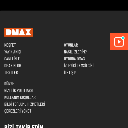
KEŞFET
OYUNLAR
YAYIN AKIŞI
NASIL İZLERİM?
CANLI İZLE
UYDUDA DMAX
DMAX BLOG
İZLEYİCİ TEMSİLCİSİ
TESTLER
İLETİŞİM
KÜNYE
GİZLİLİK POLİTİKASI
KULLANIM KOŞULLARI
BİLGİ TOPLUMU HİZMETLERİ
ÇEREZLERİ YÖNET
BİZİ TAKİP EDİN