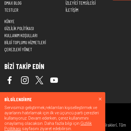
DMAX BLOG
İZLEYİCİ TEMSİLCİSİ
TESTLER
İLETİŞİM
KÜNYE
GİZLİLİK POLİTİKASI
KULLANIM KOŞULLARI
BİLGİ TOPLUMU HİZMETLERİ
ÇEREZLERİ YÖNET
BİZİ TAKİP EDİN
BİLGİLENDİRME
Servisimizi geliştirmek,reklamları kişiselleştirmek ve
ayarlarını hatırlamak için ilk ve üçüncü parti çerezleri
kullanıyoruz. Devam ederken, çerez kullanımını
onaylamış olacaksın. Daha fazla bilgi için
Gizlilik
© 2026 Warner Bros. Discovery, Inc. veya bağlı kuruluşları ve iştirakleri. Tüm
Politikası
sayfasını ziyaret edebilirsin.
hakları saklıdır.