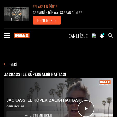
FELAKETİN İZİNDE
ÇERNOBİL: DÜNYAYI SARSAN GÜNLER
HEMEN İZLE
CANLI İZLE
GERİ
JACKASS İLE KÖPEKBALIĞI HAFTASI
JACKASS İLE KÖPEK BALIĞI HAFTASI
ÖZEL BÖLÜM
Videoyu
LİSTEME EKLE