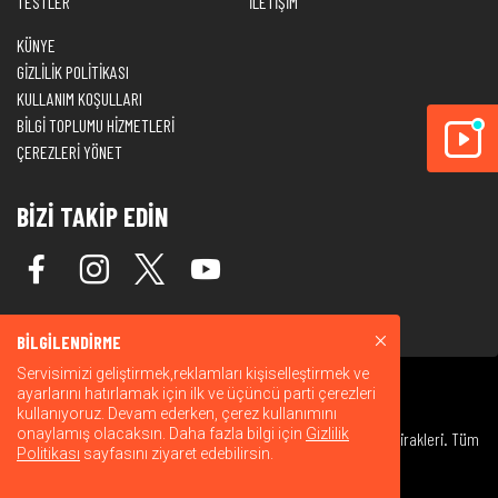
TESTLER
İLETİŞİM
KÜNYE
GİZLİLİK POLİTİKASI
KULLANIM KOŞULLARI
BİLGİ TOPLUMU HİZMETLERİ
ÇEREZLERİ YÖNET
BİZİ TAKİP EDİN
BİLGİLENDİRME
Servisimizi geliştirmek,reklamları kişiselleştirmek ve
ayarlarını hatırlamak için ilk ve üçüncü parti çerezleri
kullanıyoruz. Devam ederken, çerez kullanımını
onaylamış olacaksın. Daha fazla bilgi için
Gizlilik
© 2026 Warner Bros. Discovery, Inc. veya bağlı kuruluşları ve iştirakleri. Tüm
Politikası
sayfasını ziyaret edebilirsin.
hakları saklıdır.