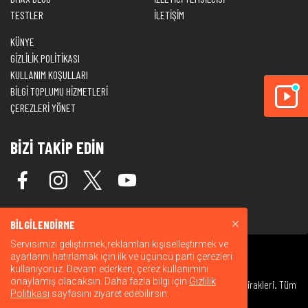
TESTLER
İLETİŞİM
KÜNYE
GİZLİLİK POLİTİKASI
KULLANIM KOŞULLARI
BİLGİ TOPLUMU HİZMETLERİ
ÇEREZLERİ YÖNET
BİZİ TAKİP EDİN
BİLGİLENDİRME
Servisimizi geliştirmek,reklamları kişiselleştirmek ve
ayarlarını hatırlamak için ilk ve üçüncü parti çerezleri
kullanıyoruz. Devam ederken, çerez kullanımını
onaylamış olacaksın. Daha fazla bilgi için
Gizlilik
© 2026 Warner Bros. Discovery, Inc. veya bağlı kuruluşları ve iştirakleri. Tüm
Politikası
sayfasını ziyaret edebilirsin.
hakları saklıdır.