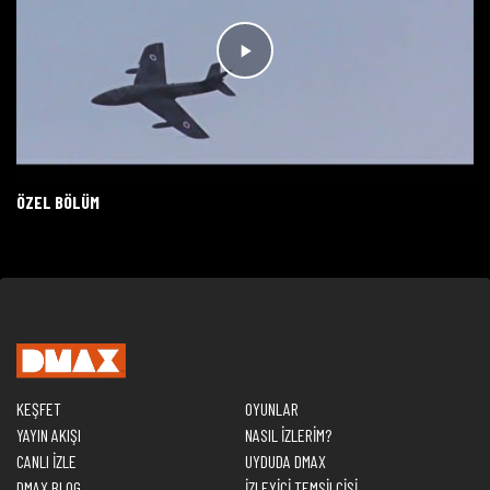
ÖZEL BÖLÜM
KEŞFET
OYUNLAR
YAYIN AKIŞI
NASIL İZLERİM?
CANLI İZLE
UYDUDA DMAX
DMAX BLOG
İZLEYİCİ TEMSİLCİSİ