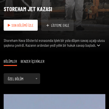
STOREHAM JET KAZASI
SON BÖLÜMÜ İZLE
LİSTEME EKLE
Shoreham Hava Gösterisi esnasında işlek bir yola düşen savaş uçağı ulusu
şaşkına çevirdi. Kazanın ardından yedi yıllık bir hukuk savaşı başladı.
BÖLÜMLER
BENZER İÇERİKLER
ÖZEL BÖLÜM