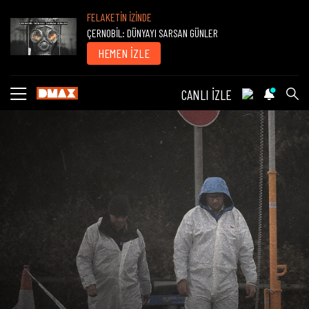
FELAKETİN İZİNDE
ÇERNOBİL: DÜNYAYI SARSAN GÜNLER
HEMEN İZLE
CANLI İZLE