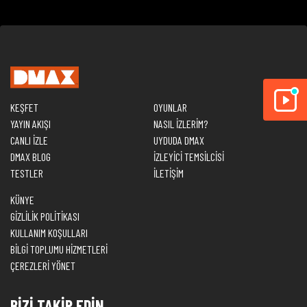
KEŞFET
OYUNLAR
YAYIN AKIŞI
NASIL İZLERİM?
CANLI İZLE
UYDUDA DMAX
DMAX BLOG
İZLEYİCİ TEMSİLCİSİ
TESTLER
İLETİŞİM
KÜNYE
GİZLİLİK POLİTİKASI
KULLANIM KOŞULLARI
BİLGİ TOPLUMU HİZMETLERİ
ÇEREZLERİ YÖNET
BİZİ TAKİP EDİN