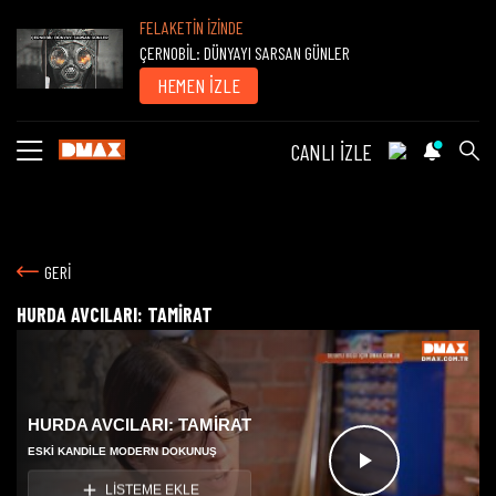
FELAKETİN İZİNDE
ÇERNOBİL: DÜNYAYI SARSAN GÜNLER
HEMEN İZLE
CANLI İZLE
GERİ
HURDA AVCILARI: TAMİRAT
HURDA AVCILARI: TAMİRAT
ESKI KANDILE MODERN DOKUNUŞ
Videoyu
LİSTEME EKLE