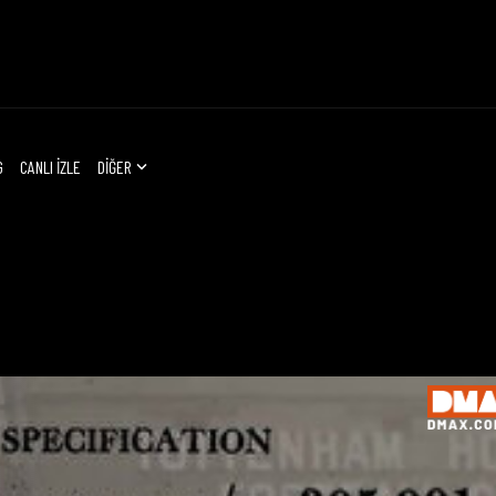
G
CANLI İZLE
DİĞER