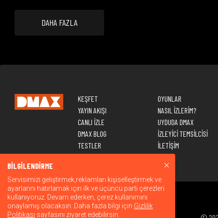
DAHA FAZLA
KEŞFET
OYUNLAR
YAYIN AKIŞI
NASIL İZLERİM?
CANLI İZLE
UYDUDA DMAX
DMAX BLOG
İZLEYİCİ TEMSİLCİSİ
TESTLER
İLETİŞİM
BİLGİLENDİRME
Servisimizi geliştirmek,reklamları kişiselleştirmek ve
ayarlarını hatırlamak için ilk ve üçüncü parti çerezleri
kullanıyoruz. Devam ederken, çerez kullanımını
onaylamış olacaksın. Daha fazla bilgi için
Gizlilik
Politikası
sayfasını ziyaret edebilirsin.
© 2026