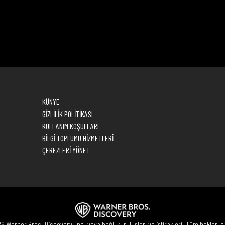
KÜNYE
GİZLİLİK POLİTİKASI
KULLANIM KOŞULLARI
BİLGİ TOPLUMU HİZMETLERİ
ÇEREZLERİ YÖNET
 Warner Bros. Discovery, Inc. veya bağlı kuruluşları ve iştirakleri. Tüm hakları sa