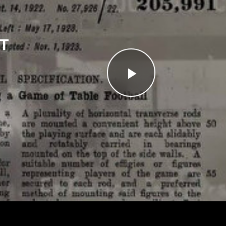
T
Videoyu
Oynat