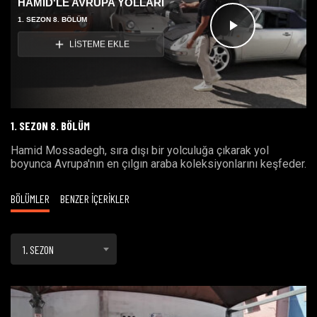
HAMİD'LE AVRUPA YOLLARI
1. SEZON 8. BÖLÜM
Videoyu
LİSTEME EKLE
Oynat
1. SEZON 8. BÖLÜM
Hamid Mossadegh, sıra dışı bir yolculuğa çıkarak yol
boyunca Avrupa'nın en çılgın araba koleksiyonlarını keşfeder.
BÖLÜMLER
BENZER İÇERİKLER
1. SEZON