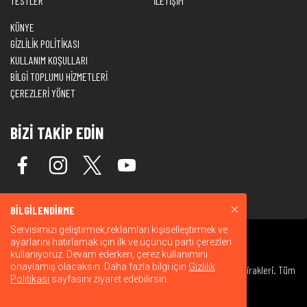
TESTLER
İLETİŞİM
KÜNYE
GİZLİLİK POLİTİKASI
KULLANIM KOŞULLARI
BİLGİ TOPLUMU HİZMETLERİ
ÇEREZLERİ YÖNET
BİZİ TAKİP EDİN
BİLGİLENDİRME
Servisimizi geliştirmek,reklamları kişiselleştirmek ve
ayarlarını hatırlamak için ilk ve üçüncü parti çerezleri
kullanıyoruz. Devam ederken, çerez kullanımını
onaylamış olacaksın. Daha fazla bilgi için
Gizlilik
© 2026 Warner Bros. Discovery, Inc. veya bağlı kuruluşları ve iştirakleri. Tüm
Politikası
sayfasını ziyaret edebilirsin.
hakları saklıdır.